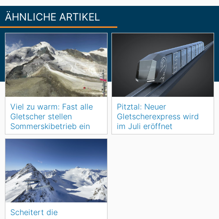
ÄHNLICHE ARTIKEL
Viel zu warm: Fast alle
Pitztal: Neuer
Gletscher stellen
Gletscherexpress wird
Sommerskibetrieb ein
im Juli eröffnet
Scheitert die