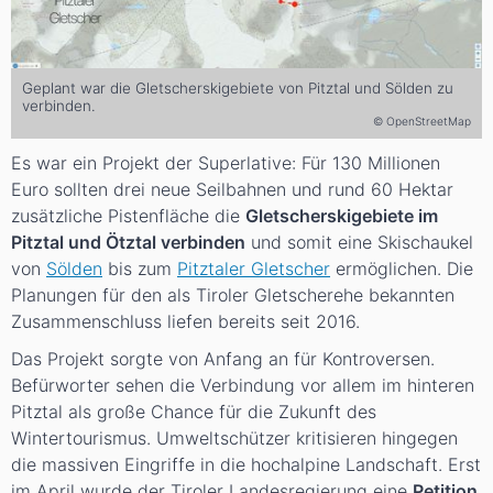
Geplant war die Gletscherskigebiete von Pitztal und Sölden zu
verbinden.
© OpenStreetMap
Es war ein Projekt der Superlative: Für 130 Millionen
Euro sollten drei neue Seilbahnen und rund 60 Hektar
zusätzliche Pistenfläche die
Gletscherskigebiete im
Pitztal und Ötztal verbinden
und somit eine Skischaukel
von
Sölden
bis zum
Pitztaler Gletscher
ermöglichen. Die
Planungen für den als Tiroler Gletscherehe bekannten
Zusammenschluss liefen bereits seit 2016.
Das Projekt sorgte von Anfang an für Kontroversen.
Befürworter sehen die Verbindung vor allem im hinteren
Pitztal als große Chance für die Zukunft des
Wintertourismus. Umweltschützer kritisieren hingegen
die massiven Eingriffe in die hochalpine Landschaft. Erst
im April wurde der Tiroler Landesregierung eine
Petition