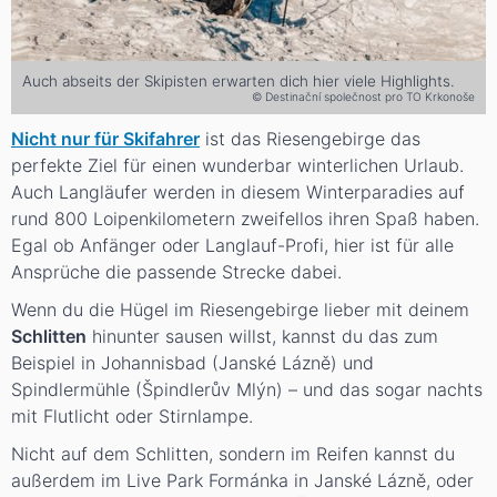
Auch abseits der Skipisten erwarten dich hier viele Highlights.
© Destinační společnost pro TO Krkonoše
Nicht nur für Skifahrer
ist das Riesengebirge das
perfekte Ziel für einen wunderbar winterlichen Urlaub.
Auch Langläufer werden in diesem Winterparadies auf
rund 800 Loipenkilometern zweifellos ihren Spaß haben.
Egal ob Anfänger oder Langlauf-Profi, hier ist für alle
Ansprüche die passende Strecke dabei.
Wenn du die Hügel im Riesengebirge lieber mit deinem
Schlitten
hinunter sausen willst, kannst du das zum
Beispiel in Johannisbad (Janské Lázně) und
Spindlermühle (Špindlerův Mlýn) – und das sogar nachts
mit Flutlicht oder Stirnlampe.
Nicht auf dem Schlitten, sondern im Reifen kannst du
außerdem im Live Park Formánka in Janské Lázně, oder