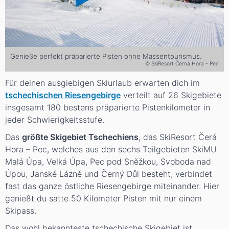
Genieße perfekt präparierte Pisten ohne Massentourismus.
© SkiResort Černá Hora - Pec
Für deinen ausgiebigen Skiurlaub erwarten dich im
tschechischen Riesengebirge
verteilt auf 26 Skigebiete
insgesamt 180 bestens präparierte Pistenkilometer in
jeder Schwierigkeitsstufe.
Das
größte Skigebiet Tschechiens
, das SkiResort Čerá
Hora – Pec, welches aus den sechs Teilgebieten SkiMU
Malá Úpa, Velká Úpa, Pec pod Sněžkou, Svoboda nad
Úpou, Janské Lázně und Černý Důl besteht, verbindet
fast das ganze östliche Riesengebirge miteinander. Hier
genießt du satte 50 Kilometer Pisten mit nur einem
Skipass.
Das wohl bekannteste tschechische Skigebiet ist