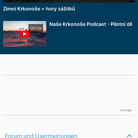
Zimní Krkonoše = hory zážitků
Naše Krkonoše Podcast - Pilotní díl
00:59
Anzeige
Forum und Usermeinungen