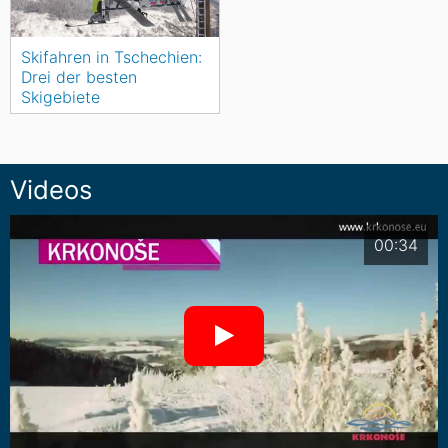
Skifahren in Tschechien:
Drei der besten
Skigebiete
Videos
00:34