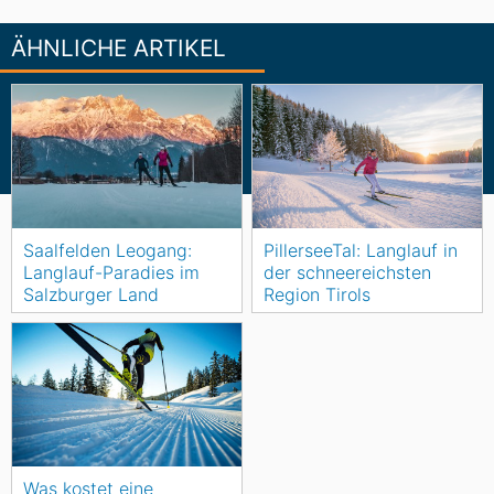
ÄHNLICHE ARTIKEL
Saalfelden Leogang:
PillerseeTal: Langlauf in
Langlauf-Paradies im
der schneereichsten
Salzburger Land
Region Tirols
Was kostet eine