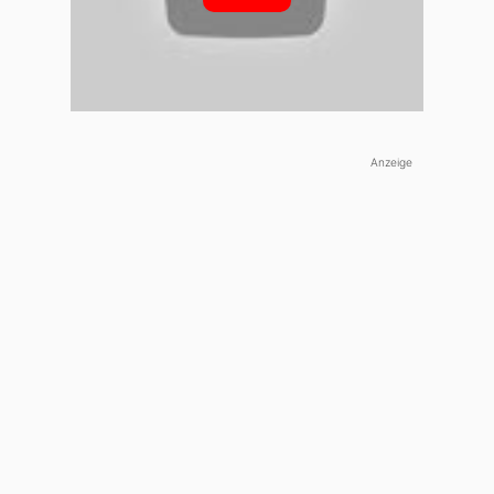
Um nach Wyoming zu gelangen, bietet sich ein Flug nach
Jackson Hole an. Dorthin gibt es Verbindungen aus 13 US-
amerikanischen Städten, darunter New York, Chicago und
Washington D.C..
Anzeige