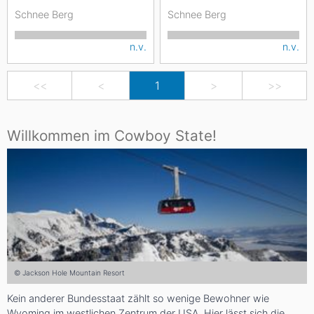
Schnee Berg
Schnee Berg
n.v.
n.v.
<<
<
1
>
>>
Willkommen im Cowboy State!
© Jackson Hole Mountain Resort
Kein anderer Bundesstaat zählt so wenige Bewohner wie
Wyoming im westlichen Zentrum der USA. Hier lässt sich die