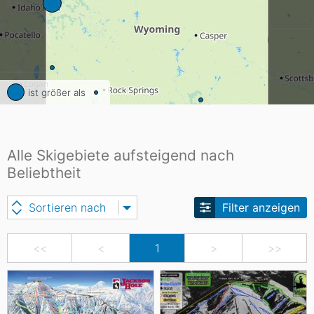
ist größer als
Alle Skigebiete aufsteigend nach
Beliebtheit
Sortieren nach
Filter anzeigen
<<
<
1
>
>>