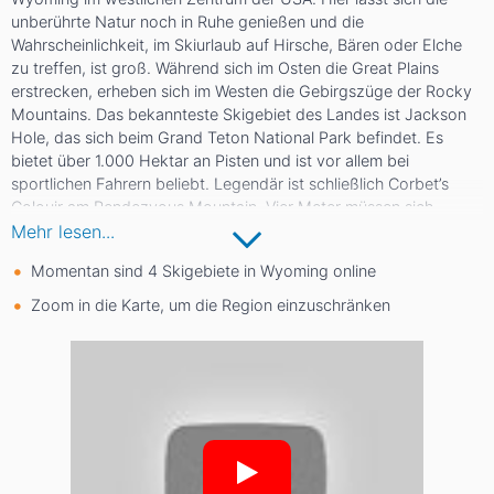
unberührte Natur noch in Ruhe genießen und die
Wahrscheinlichkeit, im Skiurlaub auf Hirsche, Bären oder Elche
zu treffen, ist groß. Während sich im Osten die Great Plains
erstrecken, erheben sich im Westen die Gebirgszüge der Rocky
Mountains. Das bekannteste Skigebiet des Landes ist Jackson
Hole, das sich beim Grand Teton National Park befindet. Es
bietet über 1.000 Hektar an Pisten und ist vor allem bei
sportlichen Fahrern beliebt. Legendär ist schließlich Corbet’s
Colouir am Rendezvous Mountain. Vier Meter müssen sich
Wintersportler hier in eine Felsspalte stürzen, ehe sie wieder auf
Mehr lesen...
weißem Grund landen.
Momentan sind 4 Skigebiete in Wyoming online
Zoom in die Karte, um die Region einzuschränken
Etwas gemütlicher geht es dagegen in White Pine zu. Das älteste
Skigebiet Wyomings ist vor allem für seine Familienfreundlichkeit
bekannt. Wer schon immer einmal mit der Pistenraupe zu
unberührten Tiefschneehängen aufbrechen mochte, sollte nach
Grand Targhee fahren. Hier gibt es eine eigene „Snowcat Zone“.
Auch Snowy Range lohnt einen Besuch, denn es befindet sich
inmitten des beeindruckenden Medicine Bow-Routt National
Forest.