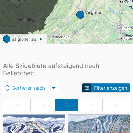
ist größer als
Alle Skigebiete aufsteigend nach
Beliebtheit
Sortieren nach
Filter anzeigen
<<
<
1
>
>>