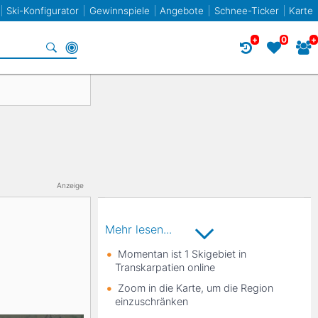
Ski-Konfigurator
Gewinnspiele
Angebote
Schnee-Ticker
Karte
+
0
+
Specials
Frankreich
Norwegen
Frankreich
Racecarver
Spanien
Slowenien
Twin-Tip / Freestyle
Bulgarien
Anzeige
Liechtenstein
Mehr lesen...
Momentan ist 1 Skigebiet in
Transkarpatien online
Elan
Zoom in die Karte, um die Region
einzuschränken