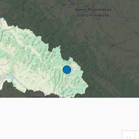
Head
Russland
Südkorea
Türkei
Dynastar
Salomon
Aserbaidschan
Vereinigte Arabische Emirate
Stöckli
Kästle
Scott
ien
Ogso
Indigo
nien
<<