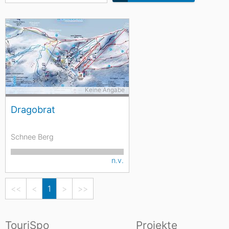
Keine Angabe
Dragobrat
Schnee Berg
n.v.
<<
<
1
>
>>
TouriSpo
Projekte