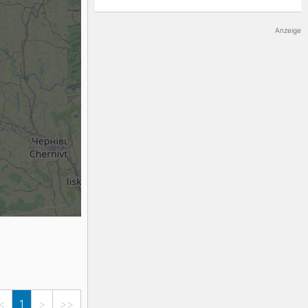
K2
Georgien
Anzeige
Black Diamond
<
1
>
>>