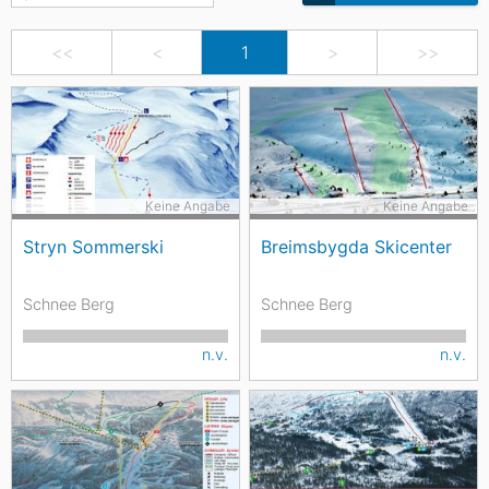
<<
<
1
>
>>
Keine Angabe
Keine Angabe
Stryn Sommerski
Breimsbygda Skicenter
Schnee Berg
Schnee Berg
n.v.
n.v.