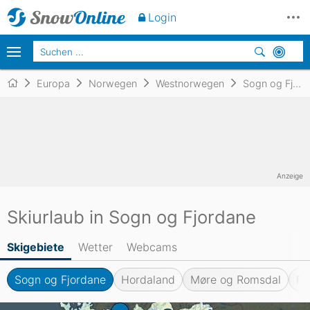
Login
Europa
Norwegen
Westnorwegen
Sogn og Fjordane
Anzeige
Skiurlaub in Sogn og Fjordane
Skigebiete
Wetter
Webcams
Sogn og Fjordane
Hordaland
Møre og Romsdal
Ro