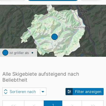
ist größer als
Alle Skigebiete aufsteigend nach
Beliebtheit
Sortieren nach
Filter anzeigen
<<
<
1
>
>>