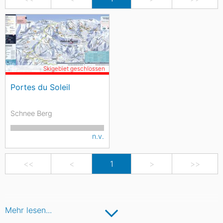
Skigebiet geschlossen
Portes du Soleil
Schnee Berg
n.v.
<<
<
1
>
>>
Mehr lesen...