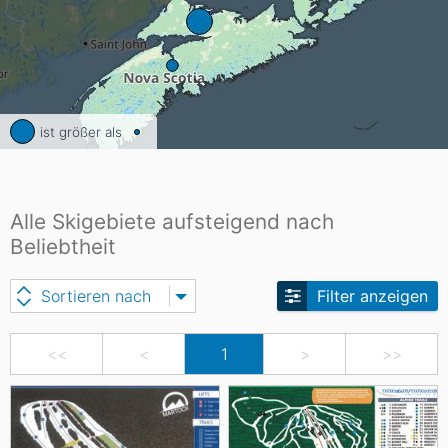
ist größer als
Alle Skigebiete aufsteigend nach
Beliebtheit
Sortieren nach
Filter anzeigen
<<
<
1
>
>>