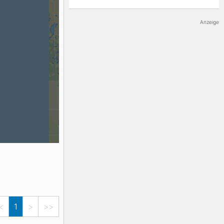
K2
Georgien
Anzeige
Black Diamond
<
1
>
>>