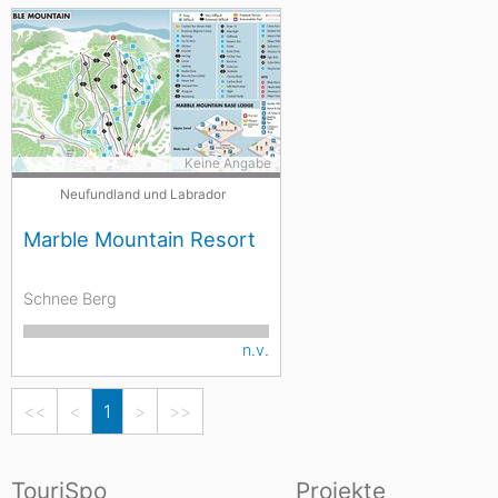
Keine Angabe
Neufundland und Labrador
Marble Mountain Resort
Schnee Berg
n.v.
<<
<
1
>
>>
TouriSpo
Projekte