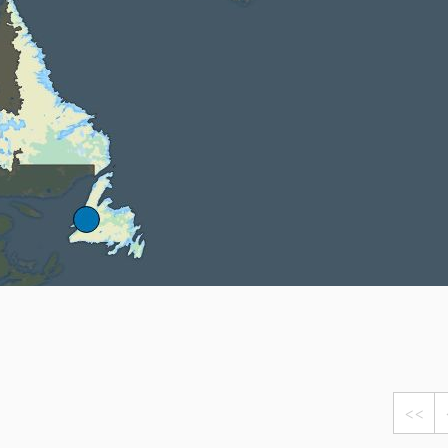
Head
Russland
Südkorea
Türkei
Dynastar
Salomon
Aserbaidschan
Vereinigte Arabische Emirate
Stöckli
Kästle
Scott
ien
Ogso
Indigo
nien
<<