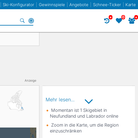
Ski-Konfigurator
Gewinnspiele
Angebote
Schnee-Ticker
Karte
+
0
+
Specials
Frankreich
Norwegen
Frankreich
Racecarver
Spanien
Slowenien
Twin-Tip / Freestyle
Bulgarien
Anzeige
Liechtenstein
Mehr lesen...
Momentan ist 1 Skigebiet in
Neufundland und Labrador online
Elan
Zoom in die Karte, um die Region
einzuschränken