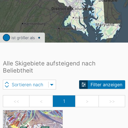
ist größer als
Alle Skigebiete aufsteigend nach
Beliebtheit
Sortieren nach
Filter anzeigen
<<
<
1
>
>>