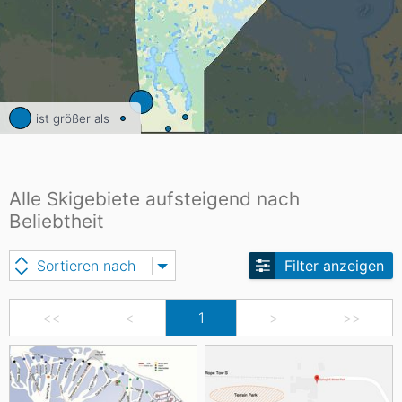
ist größer als
Alle Skigebiete aufsteigend nach
Beliebtheit
Sortieren nach
Filter anzeigen
<<
<
1
>
>>