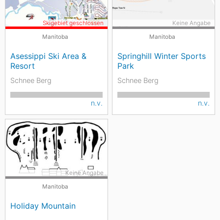
Skigebiet geschlossen
Keine Angabe
Manitoba
Manitoba
Asessippi Ski Area &
Springhill Winter Sports
Resort
Park
Schnee Berg
Schnee Berg
n.v.
n.v.
Keine Angabe
Manitoba
Holiday Mountain