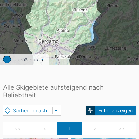
ist größer als
Alle Skigebiete aufsteigend nach
Beliebtheit
Sortieren nach
Filter anzeigen
<<
<
1
>
>>