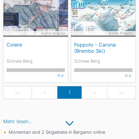
Keine Angabe
Keine Angabe
Colere
Foppolo - Carona
(Brembo Ski)
Schnee Berg
Schnee Berg
n.v.
n.v.
<<
<
1
>
>>
Mehr lesen...
Momentan sind 2 Skigebiete in Bergamo online