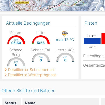
Aktuelle Bedingungen
Pisten
Pisten
Lifte
max 12
°C
km
0/150
5/56
Leicht
Schnee
Schnee Tal
Letzte 48h
Berg
Pistenlänge
cm
cm
0
0
cm
0
Gesamtanza
Detaillierter Schneebericht
Detaillierte Wetterprognose
Offene Skilifte und Bahnen
Status
Name