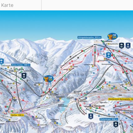
e Karte
Head
Russland
Südkorea
Türkei
Dynastar
Salomon
Aserbaidschan
Vereinigte Arabische Emirate
Stöckli
Kästle
Scott
ien
Ogso
Indigo
nien