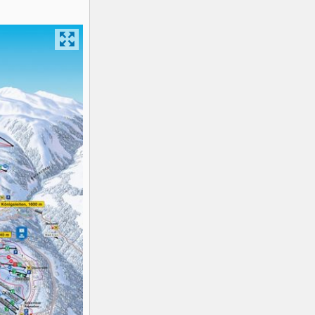
K2
Georgien
Black Diamond