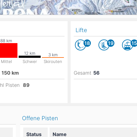
Lifte
18
19
15
Mittel
Schwer
Skirouten
150
km
Gesamt
56
hl Pisten
89
Offene Pisten
Status
Name