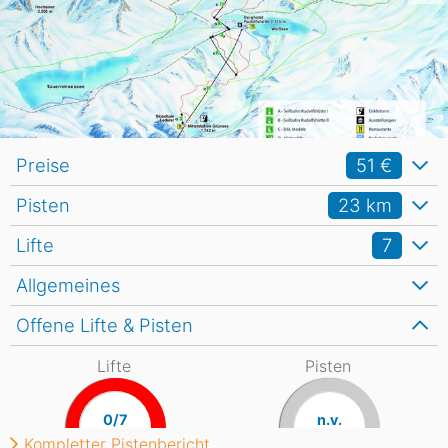
Preise
51 €
Pisten
23
km
Lifte
7
Allgemeines
Offene Lifte & Pisten
Lifte
Pisten
0/7
n.v.
Kompletter Pistenbericht