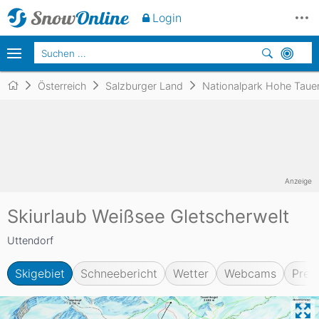
Login
Österreich
Salzburger Land
Nationalpark Hohe Taue
Anzeige
Skiurlaub Weißsee Gletscherwelt
Uttendorf
Skigebiet
Schneebericht
Wetter
Webcams
Prei