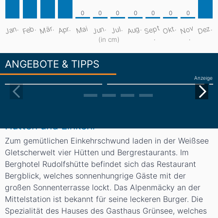
S
e
pt
Aug.
Dez.
Mär.
Jan.
Feb.
Jun.
Okt.
N
o
v
Apr.
Mai
Jul.
.
.
(in cm)
ANGEBOTE & TIPPS
Anzeige
Hütten und Einkehr
Zum gemütlichen Einkehrschwund laden in der Weißsee
Gletscherwelt vier Hütten und Bergrestaurants. Im
Berghotel Rudolfshütte befindet sich das
Restaurant
Bergblick
, welches sonnenhungrige Gäste mit der
großen Sonnenterrasse lockt. Das
Alpenmäcky
an der
Mittelstation ist bekannt für seine leckeren Burger. Die
Spezialität des Hauses des
Gasthaus Grünsee
, welches