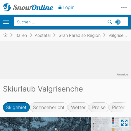
Login
Italien
Aostatal
Gran Paradiso Region
Valgrisenche
Anzeige
Skiurlaub Valgrisenche
Skigebiet
Schneebericht
Wetter
Preise
Pistenpl