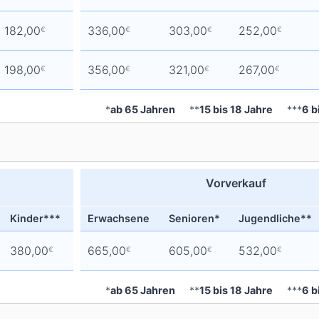
182,00
336,00
303,00
252,00
€
€
€
€
198,00
356,00
321,00
267,00
€
€
€
€
*
ab 65 Jahren
**
15 bis 18 Jahre
***
6 b
Vorverkauf
Kinder***
Erwachsene
Senioren*
Jugendliche**
380,00
665,00
605,00
532,00
€
€
€
€
*
ab 65 Jahren
**
15 bis 18 Jahre
***
6 b