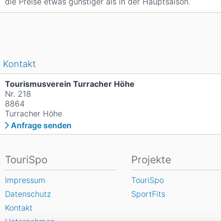
die Preise etwas günstiger als in der Hauptsaison.
Kontakt
Tourismusverein Turracher Höhe
Nr. 218
8864
Turracher Höhe
Anfrage senden
TouriSpo
Projekte
Impressum
TouriSpo
Datenschutz
SportFits
Kontakt