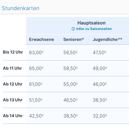
Asien
Stundenkarten
Blizzard
Südamerika
Japan
China
Hauptsaison
Argentinien
Chile
Iran
Indien
Infos zu Saisonzeiten
Nordica
Asien
Erwachsene
Senioren*
Jugendliche**
Ozeanien
Russland
China
Neuseeland
Austral
Bis 12 Uhr
63,00
56,50
47,50
€
€
€
Hagan
Südamerika
65,00
58,50
49,00
Ab 11 Uhr
€
€
€
Chile
Argenti
61,00
55,00
46,00
Ab 12 Uhr
€
€
€
Afrika
51,50
46,50
38,50
Ab 13 Uhr
€
€
€
Ägypten
42,50
38,50
32,00
Ab 14 Uhr
€
€
€