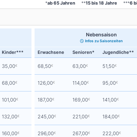
*
ab 65 Jahren
**
15 bis 18 Jahre
***
6 b
Nebensaison
Infos zu Saisonzeiten
Kinder***
Erwachsene
Senioren*
Jugendliche**
35,00
68,50
63,00
51,50
€
€
€
€
68,00
126,00
114,00
95,00
€
€
€
€
101,00
187,00
169,00
141,00
€
€
€
€
132,00
245,00
221,00
184,00
€
€
€
€
160,00
296,00
267,00
222,00
€
€
€
€