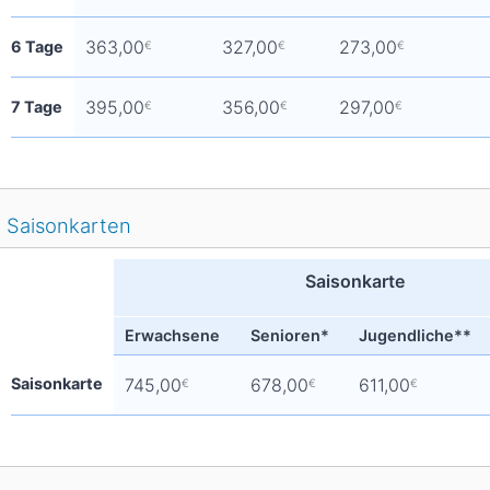
363,00
327,00
273,00
6 Tage
€
€
€
395,00
356,00
297,00
7 Tage
€
€
€
Saisonkarten
Saisonkarte
Erwachsene
Senioren*
Jugendliche**
Saisonkarte
745,00
678,00
611,00
€
€
€