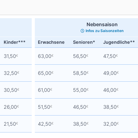
Head
Russland
Südkorea
Türkei
Dynastar
Salomon
Nebensaison
Aserbaidschan
Vereinigte Arabische Emirate
Infos zu Saisonzeiten
Stöckli
Kästle
Scott
Kinder***
Erwachsene
Senioren*
Jugendliche**
ien
31,50
63,00
56,50
47,50
€
€
€
€
Ogso
Indigo
32,50
65,00
58,50
49,00
€
€
€
€
nien
30,50
61,00
55,00
46,00
€
€
€
€
26,00
51,50
46,50
38,50
€
€
€
€
21,50
42,50
38,50
32,00
€
€
€
€