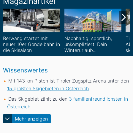
Magazinartikel
Berwang startet mit
Nachhaltig, sportlich,
Tir
neuer 10er Gondelbahn in
unkompliziert: Dein
Ab
die Skisaison
Winterurlaub...
sie
Wissenswertes
Mit 143
km
Pisten ist Tiroler Zugspitz Arena unter den
15 größten Skigebieten in Österreich
.
Das Skigebiet zählt zu den
3 familienfreundlichsten in
Österreich
.
Mehr anzeigen