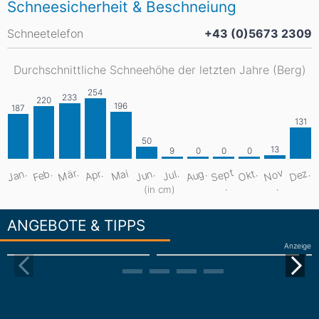
Schneesicherheit & Beschneiung
Schneetelefon
+43 (0)5673 2309
Durchschnittliche Schneehöhe der letzten Jahre (Berg)
S
e
pt
Aug.
Dez.
Mär.
Jan.
Feb.
Jun.
Okt.
N
o
v
Apr.
Mai
Jul.
.
.
(in cm)
ANGEBOTE & TIPPS
Anzeige
Hütten und Einkehr