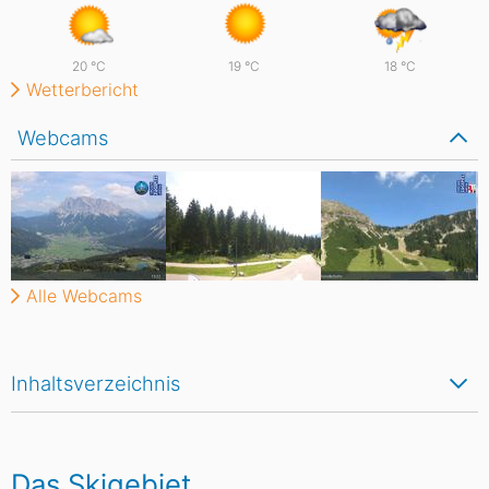
20
°C
19
°C
18
°C
Wetterbericht
Webcams
Alle Webcams
Inhaltsverzeichnis
Das Skigebiet