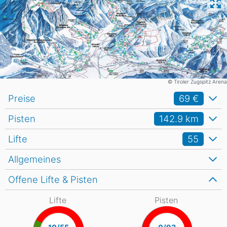
© Tiroler Zugspitz Arena
Preise
69 €
Pisten
142.9
km
Lifte
55
Allgemeines
Offene Lifte & Pisten
Lifte
Pisten