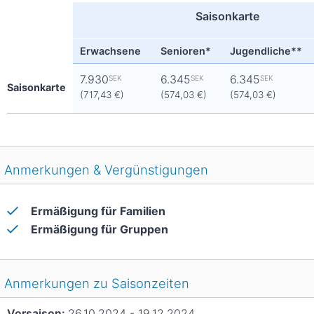
Saisonkarte
Erwachsene
Senioren*
Jugendliche**
7.930
6.345
6.345
SEK
SEK
SEK
Saisonkarte
(717,43 €)
(574,03 €)
(574,03 €)
Anmerkungen & Vergünstigungen
Ermäßigung für Familien
Ermäßigung für Gruppen
Anmerkungen zu Saisonzeiten
Vorsaison:
26.10.2024 - 19.12.2024