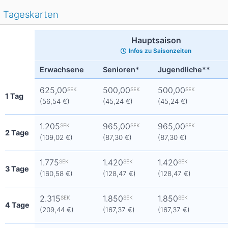
Asien
Tageskarten
Blizzard
Südamerika
Japan
China
Hauptsaison
Argentinien
Chile
Iran
Indien
Infos zu Saisonzeiten
Nordica
Asien
Erwachsene
Senioren*
Jugendliche**
Ozeanien
Russland
China
625,00
500,00
500,00
SEK
SEK
SEK
Neuseeland
Austral
1 Tag
(56,54 €)
(45,24 €)
(45,24 €)
Hagan
Südamerika
1.205
965,00
965,00
SEK
SEK
SEK
2 Tage
Chile
Argenti
(109,02 €)
(87,30 €)
(87,30 €)
1.775
1.420
Afrika
1.420
SEK
SEK
SEK
3 Tage
(160,58 €)
(128,47 €)
(128,47 €)
Ägypten
2.315
1.850
1.850
SEK
SEK
SEK
4 Tage
(209,44 €)
(167,37 €)
(167,37 €)