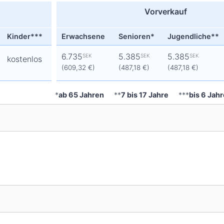
Vorverkauf
Kinder***
Erwachsene
Senioren*
Jugendliche**
6.735
5.385
5.385
SEK
SEK
SEK
kostenlos
(609,32 €)
(487,18 €)
(487,18 €)
*
ab 65 Jahren
**
7 bis 17 Jahre
***
bis 6 Jah