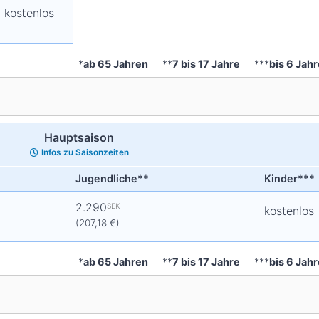
kostenlos
*
ab 65 Jahren
**
7 bis 17 Jahre
***
bis 6 Jah
Hauptsaison
Infos zu Saisonzeiten
Jugendliche**
Kinder***
2.290
SEK
kostenlos
(207,18 €)
*
ab 65 Jahren
**
7 bis 17 Jahre
***
bis 6 Jah