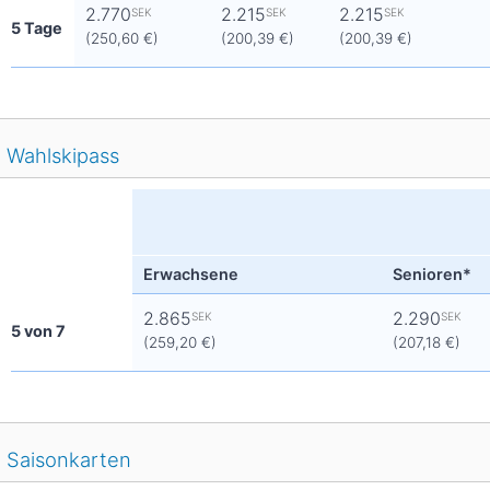
2.770
2.215
2.215
SEK
SEK
SEK
5 Tage
(250,60 €)
(200,39 €)
(200,39 €)
Wahlskipass
Erwachsene
Senioren*
2.865
2.290
SEK
SEK
5 von 7
(259,20 €)
(207,18 €)
Saisonkarten