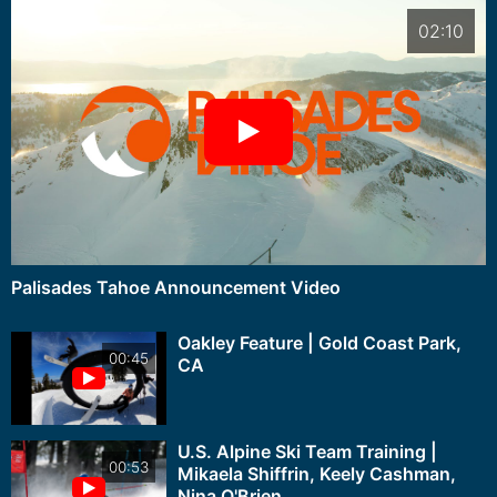
02:10
Palisades Tahoe Announcement Video
Oakley Feature | Gold Coast Park,
00:45
CA
U.S. Alpine Ski Team Training |
00:53
Mikaela Shiffrin, Keely Cashman,
Nina O'Brien