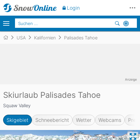
Login
USA
Kalifornien
Palisades Tahoe
Anzeige
Skiurlaub Palisades Tahoe
Squaw Valley
Skigebiet
Schneebericht
Wetter
Webcams
Prei