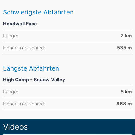
Schwierigste Abfahrten
Headwall Face
Länge:
2
km
Höhenunterschied:
535
m
Längste Abfahrten
High Camp - Squaw Valley
Länge:
5
km
Höhenunterschied:
868
m
Videos