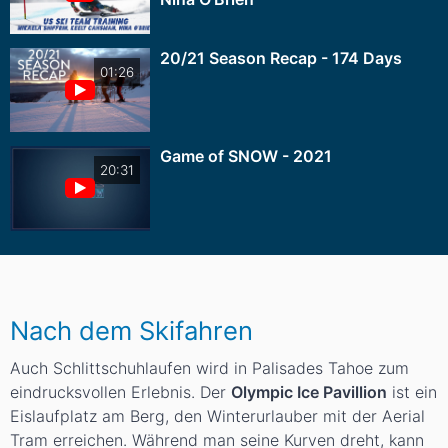
20/21 Season Recap - 174 Days
01:26
Game of SNOW - 2021
20:31
Nach dem Skifahren
Auch Schlittschuhlaufen wird in Palisades Tahoe zum
eindrucksvollen Erlebnis. Der
Olympic Ice Pavillion
ist ein
Eislaufplatz am Berg, den Winterurlauber mit der Aerial
Tram erreichen. Während man seine Kurven dreht, kann