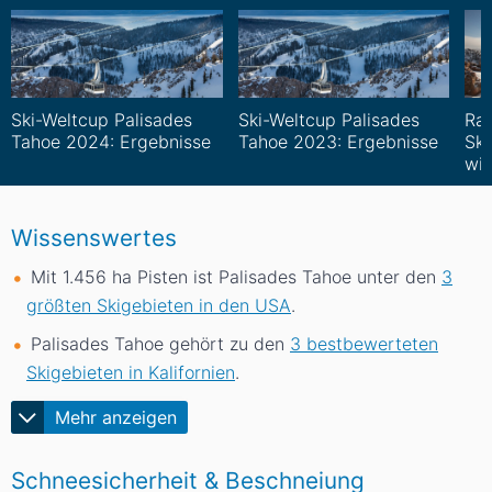
Ski-Weltcup Palisades
Ski-Weltcup Palisades
Ra
Tahoe 2024: Ergebnisse
Tahoe 2023: Ergebnisse
Ski
wi
Wissenswertes
Mit 1.456
ha
Pisten ist Palisades Tahoe unter den
3
größten Skigebieten in den USA
.
Palisades Tahoe gehört zu den
3 bestbewerteten
Skigebieten in Kalifornien
.
Mehr anzeigen
Schneesicherheit & Beschneiung