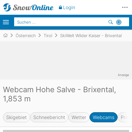
Login
Österreich
Tirol
SkiWelt Wilder Kaiser - Brixental
Anzeige
Webcam Hohe Salve - Brixental,
1,853 m
Skigebiet
Schneebericht
Wetter
Webcams
Prei