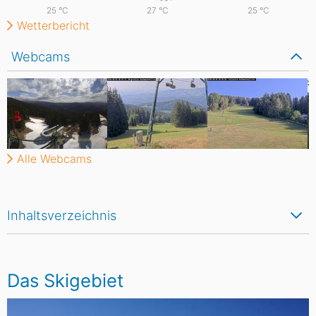
25
°C
27
°C
25
°C
Wetterbericht
Webcams
Alle Webcams
Inhaltsverzeichnis
Das Skigebiet