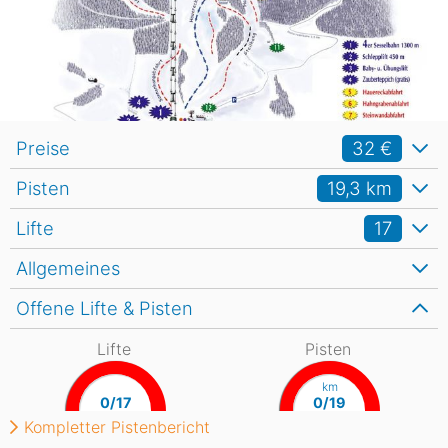
Preise
32 €
Pisten
19,3
km
Lifte
17
Allgemeines
Offene Lifte & Pisten
Lifte
Pisten
km
0/17
0/19
Kompletter Pistenbericht