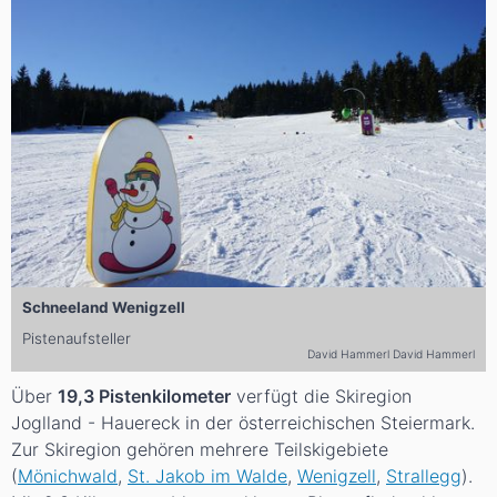
Schneeland Wenigzell
Pistenaufsteller
David Hammerl David Hammerl
Über
19,3 Pistenkilometer
verfügt die Skiregion
Joglland - Hauereck in der österreichischen Steiermark.
Zur Skiregion gehören mehrere Teilskigebiete
(
Mönichwald
,
St. Jakob im Walde
,
Wenigzell
,
Strallegg
).