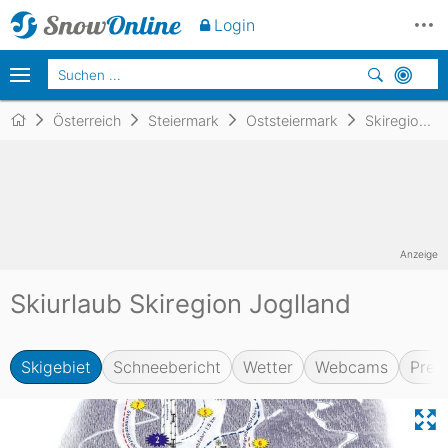
Login
Österreich
Steiermark
Oststeiermark
Skiregion Joglland
Anzeige
Skiurlaub Skiregion Joglland
Skigebiet
Schneebericht
Wetter
Webcams
Prei