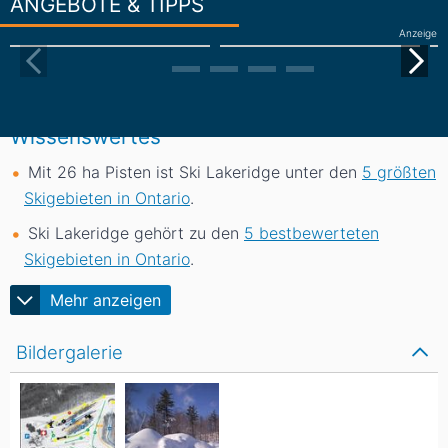
ANGEBOTE & TIPPS
Anzeige
Wissenswertes
Mit 26
ha
Pisten ist Ski Lakeridge unter den
5 größten
Skigebieten in Ontario
.
Ski Lakeridge gehört zu den
5 bestbewerteten
Skigebieten in Ontario
.
Mehr anzeigen
Bildergalerie