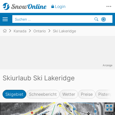
Login
Kanada
Ontario
Ski Lakeridge
Anzeige
Skiurlaub Ski Lakeridge
Skigebiet
Schneebericht
Wetter
Preise
Pistenpl