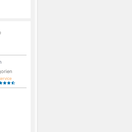
9
n
gorien
Service