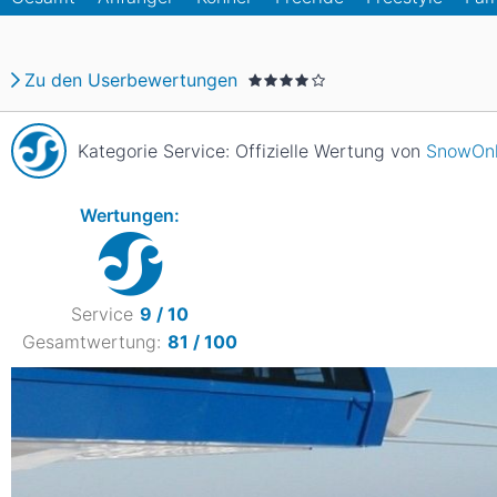
Asien
Blizzard
Südamerika
Japan
China
Zu den Userbewertungen
Argentinien
Chile
Iran
Indien
Nordica
Asien
Kategorie Service: Offizielle Wertung von
SnowOnl
Ozeanien
Russland
China
Neuseeland
Austral
Wertungen:
Hagan
Südamerika
Chile
Argenti
Service
9 / 10
Gesamtwertung:
81 / 100
Afrika
Ägypten