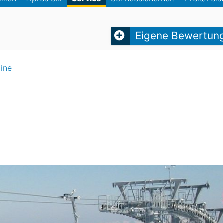
Head
Russland
Südkorea
Türkei
Dynastar
Salomon
Eigene Bewertun
Aserbaidschan
Vereinigte Arabische Emirate
Stöckli
Kästle
Scott
ine
ien
Ogso
Indigo
nien