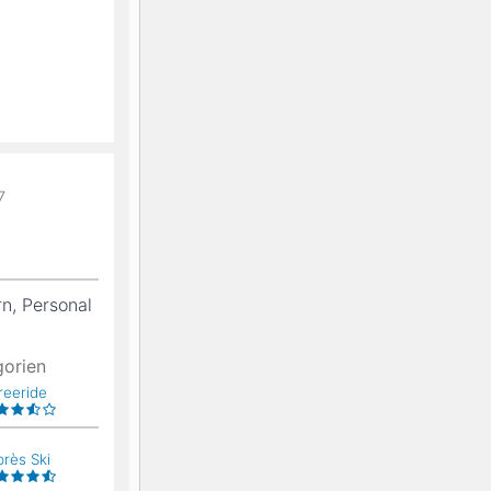
7
rn, Personal
gorien
reeride
près Ski