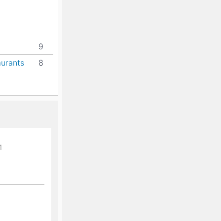
9
aurants
8
1