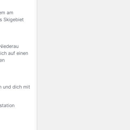
lem am
s Skigebiet
-Niederau
ich auf einen
den
n und dich mit
station