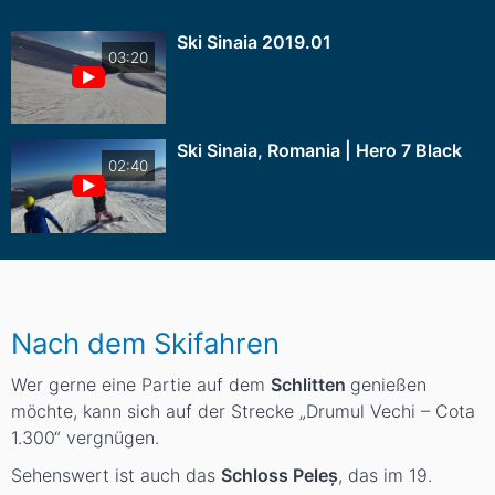
Ski Sinaia 2019.01
03:20
Ski Sinaia, Romania | Hero 7 Black
02:40
Nach dem Skifahren
Wer gerne eine Partie auf dem
Schlitten
genießen
möchte, kann sich auf der Strecke „Drumul Vechi – Cota
1.300“ vergnügen.
Sehenswert ist auch das
Schloss Peleș
, das im 19.