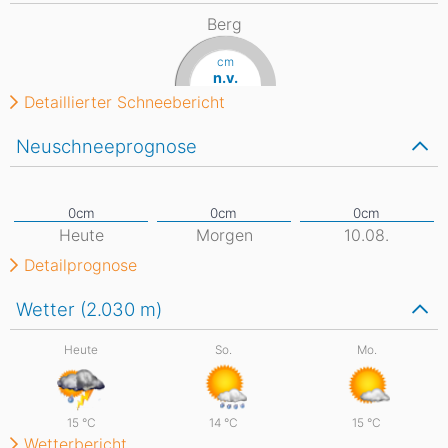
Berg
cm
n.v.
Detaillierter Schneebericht
Neuschneeprognose
Heute
Morgen
10.08.
Detailprognose
Wetter (2.030
m
)
Heute
So.
Mo.
15
°C
14
°C
15
°C
Wetterbericht