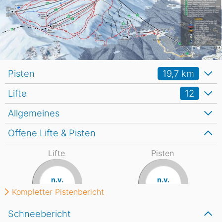
Pisten
19,7
km
Lifte
12
Allgemeines
Offene Lifte & Pisten
Lifte
Pisten
n.v.
n.v.
Kompletter Pistenbericht
Schneebericht