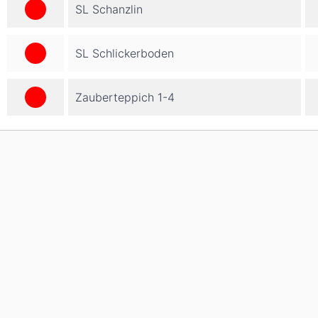
SL Schanzlin
SL Schlickerboden
Zauberteppich 1-4