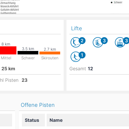
Lifte
2
3
3
1
Mittel
Schwer
Skirouten
25
km
Gesamt
12
hl Pisten
23
Offene Pisten
Status
Name