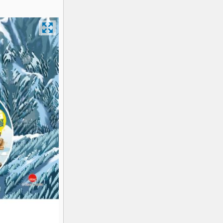
K2
Georgien
Black Diamond