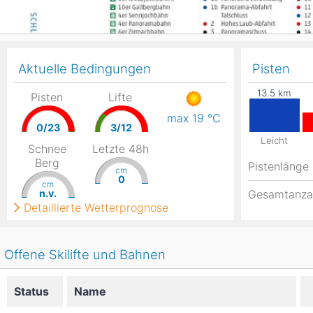
Aktuelle Bedingungen
Pisten
Pisten
Lifte
max 19
°C
0/23
3/12
Leicht
Schnee
Letzte 48h
Berg
Pistenlänge
cm
0
cm
n.v.
Gesamtanza
Detaillierte Wetterprognose
Offene Skilifte und Bahnen
Status
Name