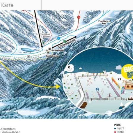
e Karte
Head
Russland
Südkorea
Türkei
Dynastar
Salomon
Aserbaidschan
Vereinigte Arabische Emirate
Stöckli
Kästle
Scott
ien
Ogso
Indigo
nien