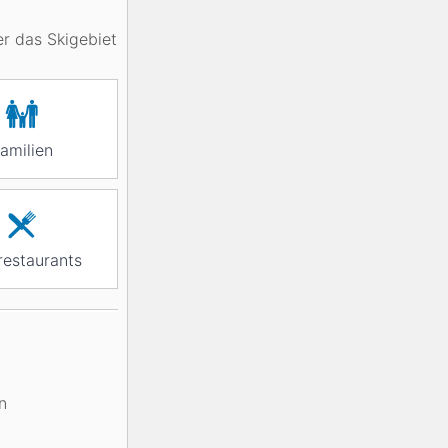
er das Skigebiet
amilien
restaurants
n