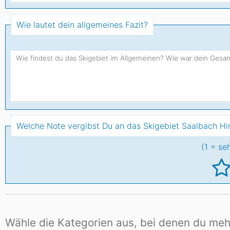
Asien
Blizzard
Südamerika
Japan
China
Wie lautet dein allgemeines Fazit?
Argentinien
Chile
Iran
Indien
Nordica
Asien
Ozeanien
Russland
China
Neuseeland
Austral
Hagan
Südamerika
Welche Note vergibst Du an das Skigebiet Saalbach H
Chile
Argenti
(1 = se
Afrika
Ägypten
Wähle die Kategorien aus, bei denen du meh