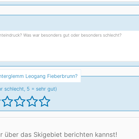
Head
Russland
Südkorea
Türkei
Dynastar
Salomon
Aserbaidschan
Vereinigte Arabische Emirate
Stöckli
Kästle
Scott
ien
Ogso
Indigo
interglemm Leogang Fieberbrunn?
nien
hr schlecht, 5 = sehr gut)
r über das Skigebiet berichten kannst!