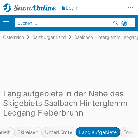
Login
Österreich
Salzburger Land
Saalbach Hinterglemm Leogang
Langlaufgebiete in der Nähe des
Skigebiets Saalbach Hinterglemm
Leogang Fieberbrunn
rleih
Skireisen
Unterkünfte
Langlaufgebiete
Forum