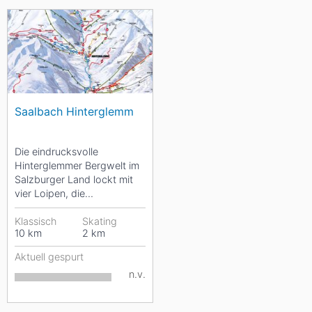
Saalbach Hinterglemm
Die eindrucksvolle
Hinterglemmer Bergwelt im
Salzburger Land lockt mit
vier Loipen, die
Langlaufherzen höher
schlagen lassen. Sowohl
Klassisch
Skating
10
km
2
km
die...
Aktuell gespurt
n.v.