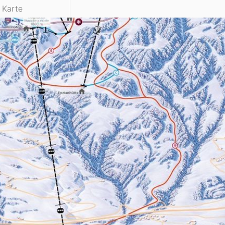
e Karte
Head
Russland
Südkorea
Türkei
Dynastar
Salomon
Aserbaidschan
Vereinigte Arabische Emirate
Stöckli
Kästle
Scott
ien
Ogso
Indigo
nien