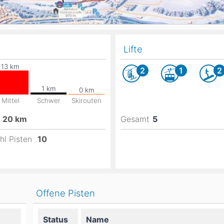
Lifte
2
1
2
Mittel
Schwer
Skirouten
20
km
Gesamt
5
hl Pisten
10
Offene Pisten
Status
Name