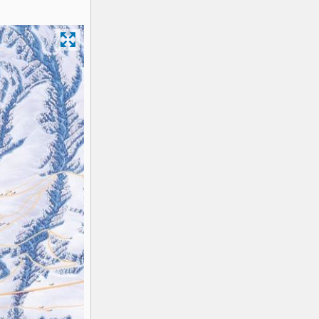
K2
Georgien
Black Diamond