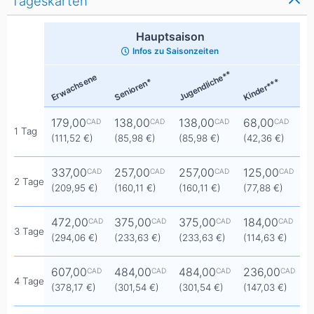
Tageskarten
Hauptsaison
Infos zu Saisonzeiten
Jugendliche**
Erwachsene
Senioren*
Kinder***
179,00
138,00
138,00
68,00
CAD
CAD
CAD
CAD
1 Tag
(111,52 €)
(85,98 €)
(85,98 €)
(42,36 €)
337,00
257,00
257,00
125,00
CAD
CAD
CAD
CAD
2 Tage
(209,95 €)
(160,11 €)
(160,11 €)
(77,88 €)
472,00
375,00
375,00
184,00
CAD
CAD
CAD
CAD
3 Tage
(294,06 €)
(233,63 €)
(233,63 €)
(114,63 €)
607,00
484,00
484,00
236,00
CAD
CAD
CAD
CAD
4 Tage
(378,17 €)
(301,54 €)
(301,54 €)
(147,03 €)