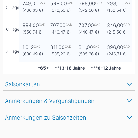
749,00
598,00
598,00
293,00
CAD
CAD
CAD
CAD
5 Tage
(466,63 €)
(372,56 €)
(372,56 €)
(182,54 €)
884,00
707,00
707,00
346,00
CAD
CAD
CAD
CAD
6 Tage
(550,74 €)
(440,47 €)
(440,47 €)
(215,56 €)
1.012
811,00
811,00
396,00
CAD
CAD
CAD
CAD
7 Tage
(630,49 €)
(505,26 €)
(505,26 €)
(246,71 €)
*
65+
**
13-18 Jahre
***
6-12 Jahre
Saisonkarten
Anmerkungen & Vergünstigungen
Anmerkungen zu Saisonzeiten