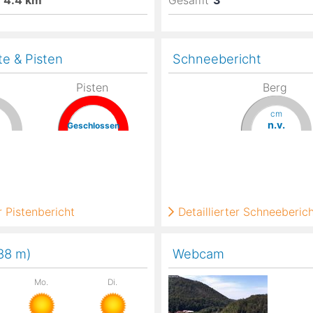
4.4
km
Gesamt
3
te & Pisten
Schneebericht
Pisten
Berg
cm
n.v.
Geschlossen
 Pistenbericht
Detaillierter Schneeberic
488
m
)
Webcam
Mo.
Di.