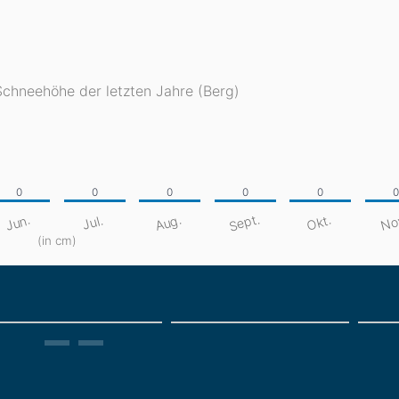
Schneehöhe der letzten Jahre (Berg)
Sept.
No
Aug.
Jun.
Okt.
Jul.
(in cm)