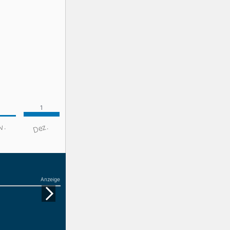
v.
Dez.
Anzeige