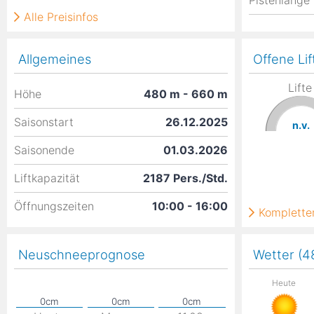
Pistenlänge
Alle Preisinfos
Allgemeines
Offene Lif
Lifte
Höhe
480
m
- 660
m
Saisonstart
26.12.2025
n.v.
Saisonende
01.03.2026
Liftkapazität
2187 Pers./Std.
Öffnungszeiten
10:00 - 16:00
Kompletter
Neuschneeprognose
Wetter (
Heute