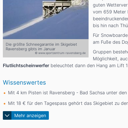
guten Wetterver
vom 659 Meter 
beeindruckenden
bis hin nach Thü
Für Snowboarder
am Fuße des Dop
Die größte Schneegarantie im Skigebiet
Ravensberg gibts im Januar
Gruppen besteh
© www.sportzentrum-ravensberg.de
Möglichkeit, auc
Flutlichtscheinwerfer
beleuchtet dann den Hang am Lift 1 (A
Wissenswertes
Mit 4
km
Pisten ist Ravensberg - Bad Sachsa unter de
Mit 18 € für den Tagespass gehört das Skigebiet zu d
Mehr anzeigen