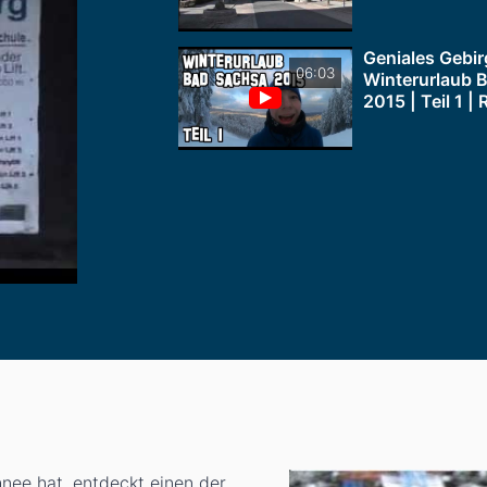
Geniales Gebir
06:03
Winterurlaub 
2015 | Teil 1 
ee hat, entdeckt einen der