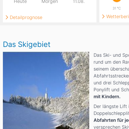
Heute
Morgen
11.08.
31
°C
Wetterberi
Detailprognose
Das Skigebiet
Das Ski- und S
rund um den Rav
seinem übersch
Abfahrtsstrecke
und drei Schlepp
Ponylift und Sch
mit Kindern.
Der längste Lift
Doppelschlepplif
Abfahrten für j
versprechen Ski