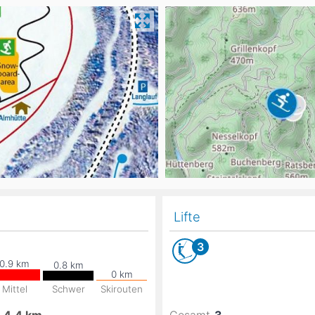
Head
Russland
Südkorea
Türkei
Dynastar
Salomon
Aserbaidschan
Vereinigte Arabische Emirate
Stöckli
Kästle
Scott
ien
Ogso
Indigo
nien
Lifte
3
Mittel
Schwer
Skirouten