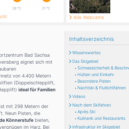
28
°C
21
°C
cht
Alle Webcams
Inhaltsverzeichnis
Wissenswertes
portzentrum Bad Sachsa
Das Skigebiet
ensberg eignet sich mit
Schneesicherheit & Beschn
aubaren
Hütten und Einkehr
nnetz von 4.400 Metern
Besondere Pisten
liften (Doppelschlepplift,
Nachtski & Flutlichtfahren
lepplift)
ideal für Familien
Videos
Nach dem Skifahren
 ist mit 298 Metern der
Après Ski
t. Neun Pisten, die
Kulinarik und Restaurants
ede Könnerstufe
bieten,
vergnügen im Harz. Bei
Infrastruktur im Skigebiet