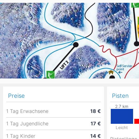
Asien
Blizzard
Südamerika
Japan
China
Argentinien
Chile
Iran
Indien
Nordica
Asien
Ozeanien
Russland
China
Neuseeland
Austral
Hagan
Südamerika
Chile
Argenti
Preise
Pisten
Afrika
1 Tag Erwachsene
18 €
Ägypten
1 Tag Jugendliche
17 €
Leicht
1 Tag Kinder
14 €