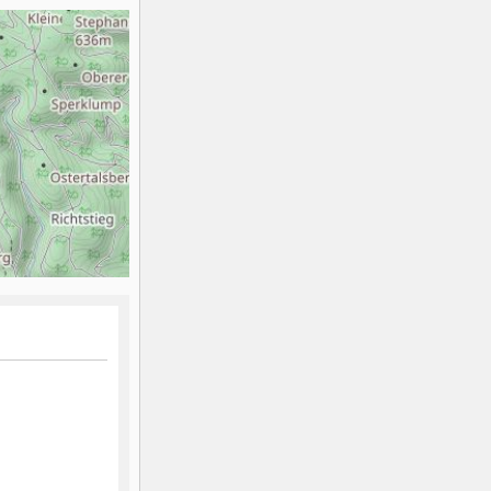
K2
Georgien
Black Diamond