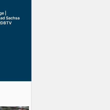
ge |
Bad Sachsa
| RDBTV