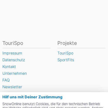
TouriSpo
Projekte
Impressum
TouriSpo
Datenschutz
SportFits
Kontakt
Unternehmen
FAQ
Newsletter
Widget
Hilf uns mit Deiner Zustimmung
Umfragen
SnowOnline benutzt Cookies, die für den technischen Betrieb
Skigebiet bewerten
der Website erforderlich sind und stets gesetzt werden. Andere