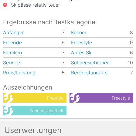
Skipässe relativ teuer
Ergebnisse nach Testkategorie
Anfänger
7
Könner
8
Freeride
9
Freestyle
9
Familien
7
Après Ski
6
Service
7
Schneesicherheit
10
Preis/Leistung
5
Bergrestaurants
7
Auszeichnungen
Freeride
Freestyle
Schneesicherheit
Userwertungen