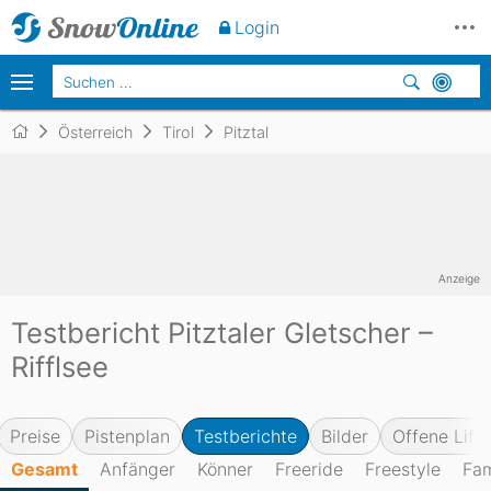
Login
Österreich
Tirol
Pitztal
Anzeige
Testbericht Pitztaler Gletscher –
Rifflsee
Preise
Pistenplan
Testberichte
Bilder
Offene Lifte
Gesamt
Anfänger
Könner
Freeride
Freestyle
Fam