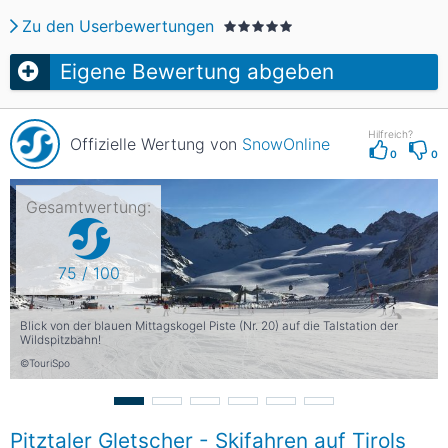
Zu den Userbewertungen
Eigene Bewertung abgeben
Hilfreich?
Offizielle Wertung von
SnowOnline
0
0
Gesamtwertung:
75 / 100
Blick von der blauen Mittagskogel Piste (Nr. 20) auf die Talstation der
Wildspitzbahn!
©TouriSpo
Pitztaler Gletscher - Skifahren auf Tirols