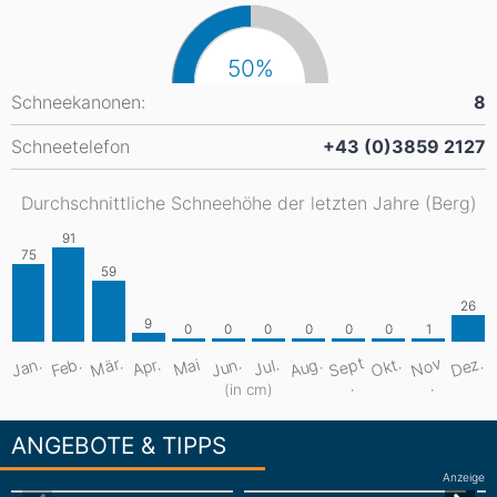
50%
Schneekanonen:
8
Schneetelefon
+43 (0)3859 2127
Durchschnittliche Schneehöhe der letzten Jahre (Berg)
S
e
pt
Aug.
Dez.
Mär.
Jan.
Feb.
Jun.
Okt.
N
o
v
Apr.
Mai
Jul.
.
.
(in cm)
ANGEBOTE & TIPPS
Anzeige