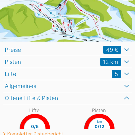
Preise
49 €
Pisten
12
km
Lifte
5
Allgemeines
Offene Lifte & Pisten
Lifte
Pisten
km
0/5
0/12
Kompletter Pistenbericht