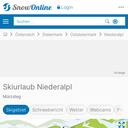
Login
Österreich
Steiermark
Oststeiermark
Niederalpl
Anzeige
Skiurlaub Niederalpl
Mürzsteg
Skigebiet
Schneebericht
Wetter
Webcams
Prei