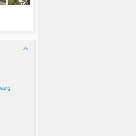
eiung