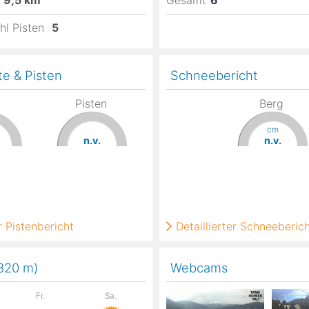
9,5
km
Gesamt
6
hl Pisten
5
te & Pisten
Schneebericht
Pisten
Berg
cm
n.v.
n.v.
 Pistenbericht
Detaillierter Schneeberic
,820
m
)
Webcams
Fr.
Sa.