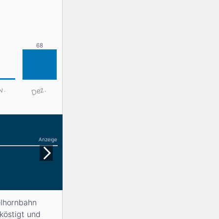
v.
Dez.
Anzeige
elhornbahn
köstigt und