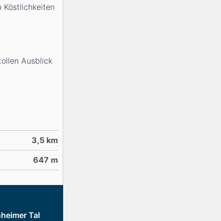
 Köstlichkeiten
tollen Ausblick
3,5
km
647
m
nheimer Tal