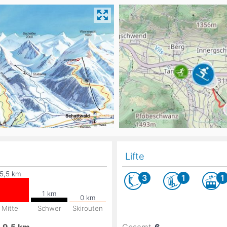
Head
Russland
Südkorea
Türkei
Dynastar
Salomon
Aserbaidschan
Vereinigte Arabische Emirate
Stöckli
Kästle
Scott
ien
Ogso
Indigo
nien
Lifte
3
1
1
Mittel
Schwer
Skirouten