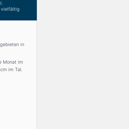
l:
vielfältig
igebieten in
te Monat im
4
cm
im Tal.