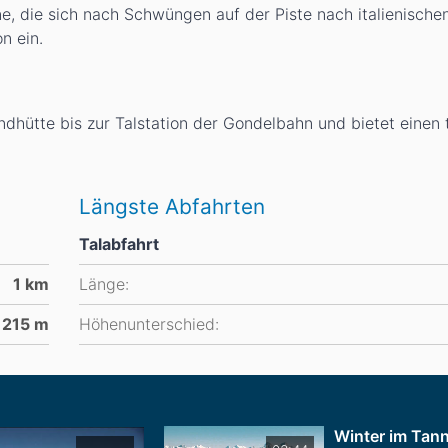
, die sich nach Schwüngen auf der Piste nach italienischen
n ein.
ndhütte bis zur Talstation der Gondelbahn und bietet einen 
Längste Abfahrten
Talabfahrt
1
km
Länge:
215
m
Höhenunterschied:
Winter im Tan