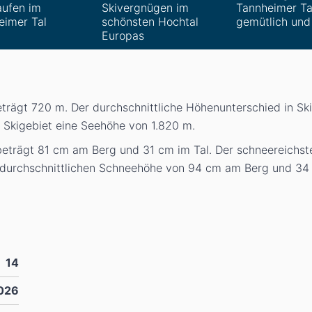
aufen im
Skivergnügen im
Tannheimer Ta
eimer Tal
schönsten Hochtal
gemütlich und 
Europas
eträgt 720
m
. Der durchschnittliche Höhenunterschied in Sk
m Skigebiet eine Seehöhe von 1.820
m
.
beträgt 81
cm
am Berg und 31
cm
im Tal. Der schneereichs
r durchschnittlichen Schneehöhe von 94
cm
am Berg und 3
14
026