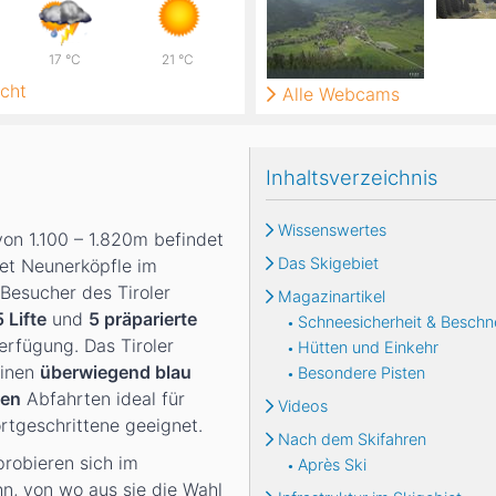
17
°C
21
°C
cht
Alle Webcams
Inhaltsverzeichnis
Wissenswertes
von 1.100 – 1.820m befindet
Das Skigebiet
iet Neunerköpfle im
 Besucher des Tiroler
Magazinartikel
5
Lifte
und
5
präparierte
Schneesicherheit & Beschn
erfügung. Das Tiroler
Hütten und Einkehr
einen
überwiegend blau
Besondere Pisten
ten
Abfahrten ideal für
Videos
rtgeschrittene geeignet.
Nach dem Skifahren
robieren sich im
Après Ski
hn, von wo aus sie die Wahl