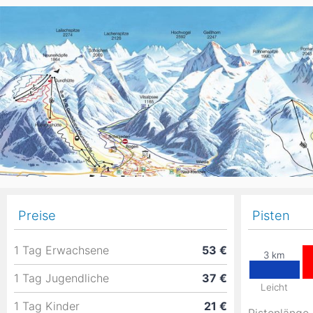
Asien
Blizzard
Südamerika
Japan
China
Argentinien
Chile
Iran
Indien
Nordica
Asien
Ozeanien
Russland
China
Neuseeland
Austral
Hagan
Südamerika
Chile
Argenti
Preise
Pisten
Afrika
1 Tag Erwachsene
53 €
Ägypten
1 Tag Jugendliche
37 €
Leicht
1 Tag Kinder
21 €