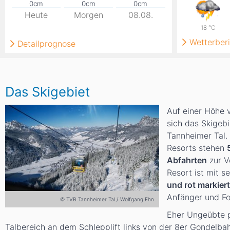
Heute
Morgen
08.08.
18
°C
Wetterberi
Detailprognose
Das Skigebiet
Auf einer Höhe 
sich das Skigeb
Tannheimer Tal.
Resorts stehen
Abfahrten
zur V
Resort ist mit s
und rot markier
Anfänger und Fo
© TVB Tannheimer Tal / Wolfgang Ehn
Eher Ungeübte p
Talbereich an dem Schlepplift links von der 8er Gondelba