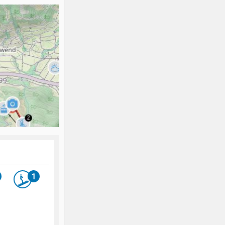
K2
Georgien
Black Diamond
1