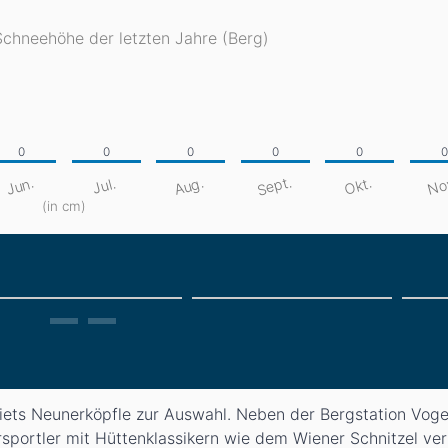
Schneehöhe der letzten Jahre (Berg)
Sept.
No
Aug.
Jun.
Okt.
Jul.
(in cm)
biets Neunerköpfle zur Auswahl. Neben der Bergstation Vog
sportler mit Hüttenklassikern wie dem Wiener Schnitzel ver