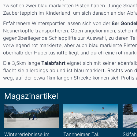
zwischen zwei blau markierten Pisten haben. Junge Skian
Zauberteppich im Kinderland, um sich danach an der Abf
Erfahrenere Wintersportler lassen sich von der
8er Gonde
Neunerköpfle transportieren. Oben angekommen, stehen i
gegenüberliegende Schlepplifte zur Auswahl, zu deren Ta
vorwiegend rot markierte, aber auch blau markierte Pisten 
oberhalb der Hubertushütte liegt und durch eine rot markie
Die 3,5km lange
Talabfahrt
eignet sich mit seiner ebenfall
flacht sie allerdings ab und ist blau markiert. Rechts von
weg, auf der etwa 1km langen Strecke können sich Profis 
Magazinartikel
Wintererlebnisse im
Tannheimer Tal:
Skifa