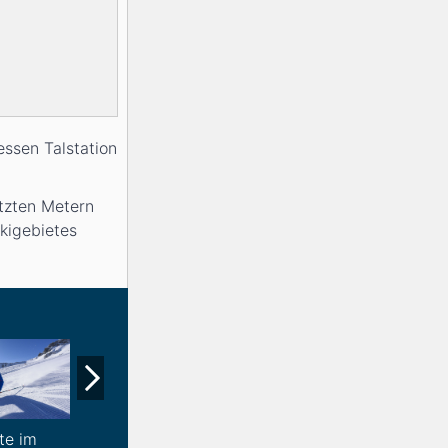
essen Talstation
etzten Metern
Skigebietes
te im