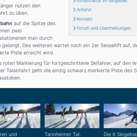
Infrastruktur im Skigebiet
fänger nutzen den
Anfahrt
ahrt zu üben.
Kontakt
lbahn
auf die Spitze des
Forum und Usermeinungen
hnen zwei
lstationenen man durch
gelangt. Des weiteren wartet noch ein 2er Sessellift auf, d
rte Piste erreicht wird.
s roten Markierung für fortgeschrittene Skifahrer, auf den l
 der Talabfahrt geht die einzig schwarz markierte Piste des 
austoben.
hren und
Tannheimer Tal:
Die 6 Skigebie