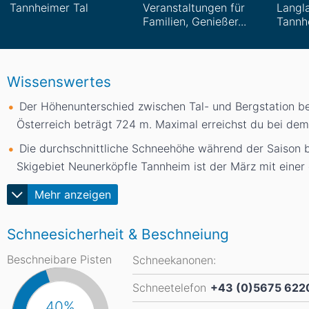
Tannheimer Tal
Veranstaltungen für
Langl
Familien, Genießer...
Tannh
Wissenswertes
Der Höhenunterschied zwischen Tal- und Bergstation b
Österreich beträgt 724
m
. Maximal erreichst du bei de
Die durchschnittliche Schneehöhe während der Saison 
Skigebiet Neunerköpfle Tannheim ist der März mit eine
Mehr anzeigen
Schneesicherheit & Beschneiung
Beschneibare Pisten
Schneekanonen:
Schneetelefon
+43 (0)5675 622
40%