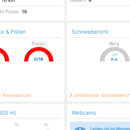
10
km
Gesamt
6
hl Pisten
16
te & Pisten
Schneebericht
Pisten
Berg
cm
0/16
n.v.
 Pistenbericht
Detaillierter Schneeberic
,003
m
)
Webcams
Sa.
So.
Leider ist im Mome