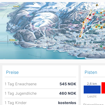
Asien
Blizzard
Südamerika
Japan
China
Argentinien
Chile
Iran
Indien
Nordica
Asien
Ozeanien
Russland
China
Neuseeland
Austral
Hagan
Südamerika
Chile
Argenti
Preise
Pisten
Afrika
1 Tag Erwachsene
545 NOK
Ägypten
1 Tag Jugendliche
460 NOK
Leicht
1 Tag Kinder
kostenlos