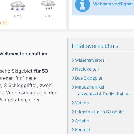
Webcam verfügbar
6
°C
7
°C
cht
Inhaltsverzeichnis
-Weltmeisterschaft im
Wissenswertes
Neuigkeiten
ische Skigebiet
für 53
stehen fünf neue
Das Skigebiet
 3 Schlepplifte), zwölf
Magazinartikel
he Verbesserungen in der
Nachtski & Flutlichtfahren
umpstation, einer
Videos
Infrastruktur im Skigebiet
Anfahrt
Kontakt