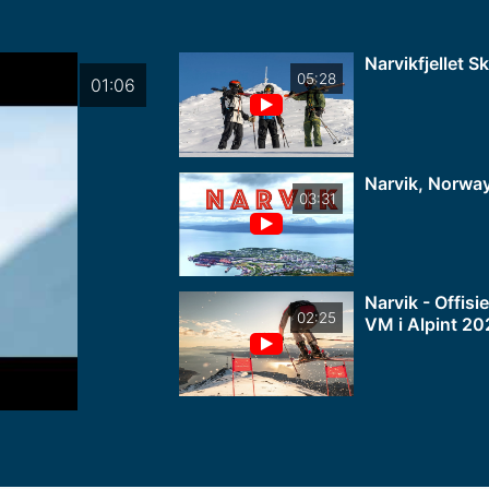
Narvikfjellet S
05:28
01:06
Narvik, Norwa
03:31
Narvik - Offisie
02:25
VM i Alpint 20