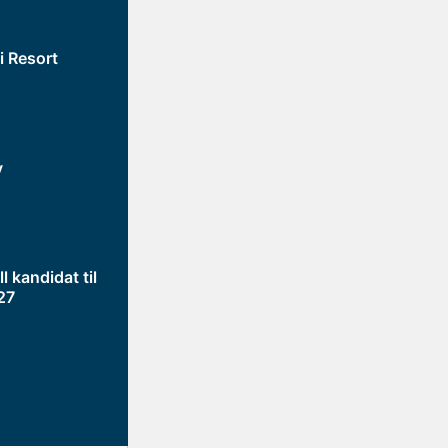
ki Resort
y
ll kandidat til
27