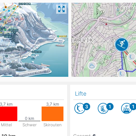
Head
Russland
Südkorea
Türkei
Dynastar
Salomon
Aserbaidschan
Vereinigte Arabische Emirate
Stöckli
Kästle
Scott
ien
Ogso
Indigo
nien
Lifte
3
1
1
Mittel
Schwer
Skirouten