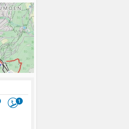
K2
Georgien
Black Diamond
1