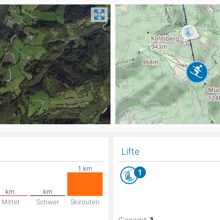
Head
Russland
Südkorea
Türkei
Dynastar
Salomon
Aserbaidschan
Vereinigte Arabische Emirate
Stöckli
Kästle
Scott
ien
Ogso
Indigo
nien
Lifte
1
Mittel
Schwer
Skirouten