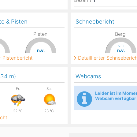
Gesamt
1
te & Pisten
Schneebericht
Pisten
Berg
cm
n.v.
n.v.
 Pistenbericht
Detaillierter Schneeberic
,134
m
)
Webcams
Fr.
Sa.
Leider ist im Mome
Webcam verfügbar
22
°C
23
°C
cht