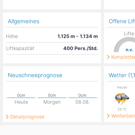
Allgemeines
Offene Lif
Lifte
Höhe
1.125
m
- 1.134
m
Liftkapazität
400 Pers./Std.
n.v.
Kompletter
Neuschneeprognose
Wetter (1
Heute
Heute
Morgen
08.08.
26
°C
Wetterberi
Detailprognose