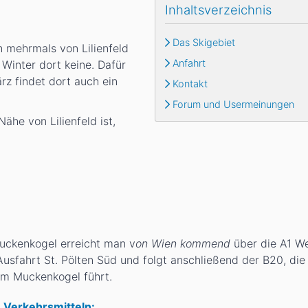
Inhaltsverzeichnis
Das Skigebiet
h mehrmals von Lilienfeld
Anfahrt
 Winter dort keine. Dafür
z findet dort auch ein
Kontakt
Forum und Usermeinungen
he von Lilienfeld ist,
uckenkogel erreicht man v
on Wien kommend
über die A1 W
usfahrt St. Pölten Süd und folgt anschließend der B20, die
zum Muckenkogel führt.
n Verkehrsmitteln: