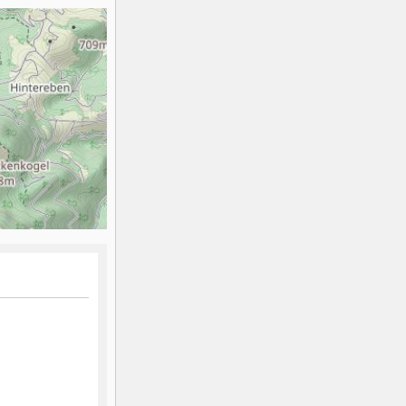
K2
Georgien
Black Diamond