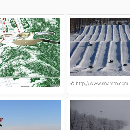
Head
Russland
Südkorea
Türkei
Dynastar
Salomon
Aserbaidschan
Vereinigte Arabische Emirate
Stöckli
Kästle
Scott
ien
Ogso
Indigo
nien
© http://www.snomtn.com