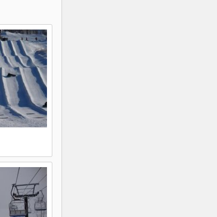
K2
Georgien
Black Diamond