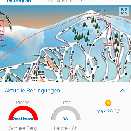
Pistenplan
Interaktive Karte
Aktuelle Bedingungen
Pisten
Lifte
max 26
°C
n.v.
Geschlossen
Schnee Berg
Letzte 48h