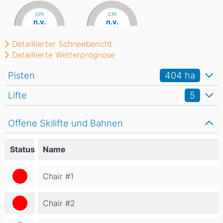
cm
cm
n.v.
n.v.
Detaillierter Schneebericht
Detaillierte Wetterprognose
Pisten
404
ha
Lifte
5
Offene Skilifte und Bahnen
Status
Name
Chair #1
Chair #2