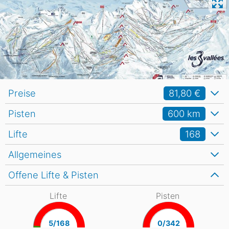
Preise
81,80 €
Pisten
600
km
Lifte
168
Allgemeines
Offene Lifte & Pisten
Lifte
Pisten
5/168
0/342