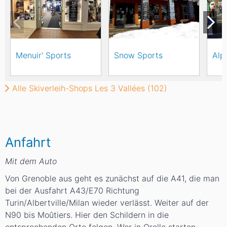
Menuir' Sports
Snow Sports
Alp
Alle Skiverleih-Shops Les 3 Vallées (102)
Anfahrt
Mit dem Auto
Von Grenoble aus geht es zunächst auf die A41, die man
bei der Ausfahrt A43/E70 Richtung
Turin/Albertville/Milan wieder verlässt. Weiter auf der
N90 bis Moûtiers. Hier den Schildern in die
entsprechenden Orte folgen. Wer in Orelle starten