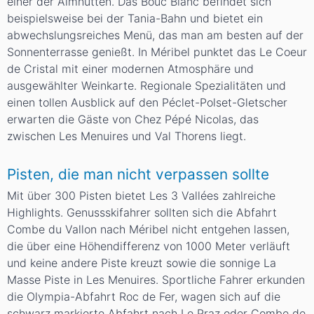
einer der Almhütten. Das Bouc Blanc befindet sich
beispielsweise bei der Tania-Bahn und bietet ein
abwechslungsreiches Menü, das man am besten auf der
Sonnenterrasse genießt. In Méribel punktet das Le Coeur
de Cristal mit einer modernen Atmosphäre und
ausgewählter Weinkarte. Regionale Spezialitäten und
einen tollen Ausblick auf den Péclet-Polset-Gletscher
erwarten die Gäste von Chez Pépé Nicolas, das
zwischen Les Menuires und Val Thorens liegt.
Pisten, die man nicht verpassen sollte
Mit über 300 Pisten bietet Les 3 Vallées zahlreiche
Highlights. Genussskifahrer sollten sich die Abfahrt
Combe du Vallon nach Méribel nicht entgehen lassen,
die über eine Höhendifferenz von 1000 Meter verläuft
und keine andere Piste kreuzt sowie die sonnige La
Masse Piste in Les Menuires. Sportliche Fahrer erkunden
die Olympia-Abfahrt Roc de Fer, wagen sich auf die
schwarz markierte Abfahrt nach Le Praz oder Combe de