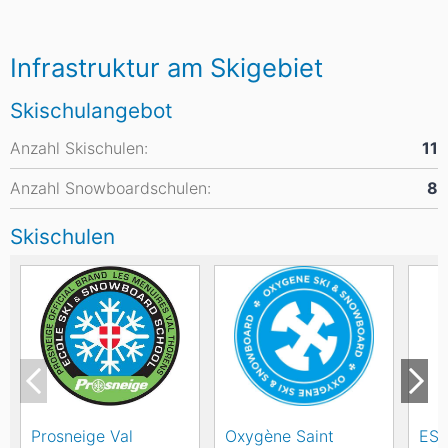
Infrastruktur am Skigebiet
Skischulangebot
Anzahl Skischulen:
11
Anzahl Snowboardschulen:
8
Skischulen
Prosneige Val
Oxygène Saint
ESF