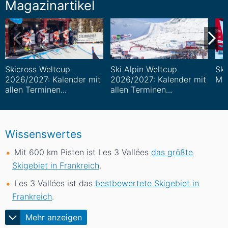
Magazinartikel
Skicross Weltcup
Ski Alpin Weltcup
Ski
2026/2027: Kalender mit
2026/2027: Kalender mit
Mä
allen Terminen...
allen Terminen...
Wissenswertes
Mit 600
km
Pisten ist Les 3 Vallées
das größte
Skigebiet in Frankreich
.
Les 3 Vallées ist das
bestbewertete Skigebiet in
Frankreich
.
Mehr anzeigen