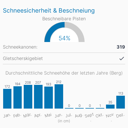
Schneesicherheit & Beschneiung
Beschneibare Pisten
54%
Schneekanonen:
319
Gletscherskigebiet
Durchschnittliche Schneehöhe der letzten Jahre (Berg)
S
e
pt
Aug.
Dez.
Mär.
Jan.
Feb.
Jun.
Okt.
N
o
v
Apr.
Mai
Jul.
.
.
(in cm)