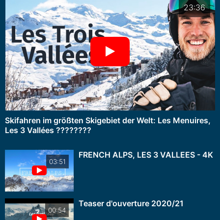
23:36
Skifahren im größten Skigebiet der Welt: Les Menuires,
Les 3 Vallées ????????
FRENCH ALPS, LES 3 VALLEES - 4K
03:51
Teaser d'ouverture 2020/21
00:54