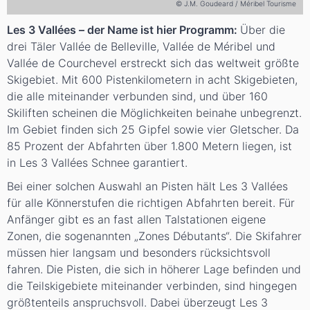
© J.M. Goudeard / Méribel Tourisme
Les 3 Vallées – der Name ist hier Programm:
Über die
drei Täler Vallée de Belleville, Vallée de Méribel und
Vallée de Courchevel erstreckt sich das weltweit größte
Skigebiet. Mit 600 Pistenkilometern in acht Skigebieten,
die alle miteinander verbunden sind, und über 160
Skiliften scheinen die Möglichkeiten beinahe unbegrenzt.
Im Gebiet finden sich 25 Gipfel sowie vier Gletscher. Da
85 Prozent der Abfahrten über 1.800 Metern liegen, ist
in Les 3 Vallées Schnee garantiert.
Bei einer solchen Auswahl an Pisten hält Les 3 Vallées
für alle Könnerstufen die richtigen Abfahrten bereit. Für
Anfänger gibt es an fast allen Talstationen eigene
Zonen, die sogenannten „Zones Débutants“. Die Skifahrer
müssen hier langsam und besonders rücksichtsvoll
fahren. Die Pisten, die sich in höherer Lage befinden und
die Teilskigebiete miteinander verbinden, sind hingegen
größtenteils anspruchsvoll. Dabei überzeugt Les 3