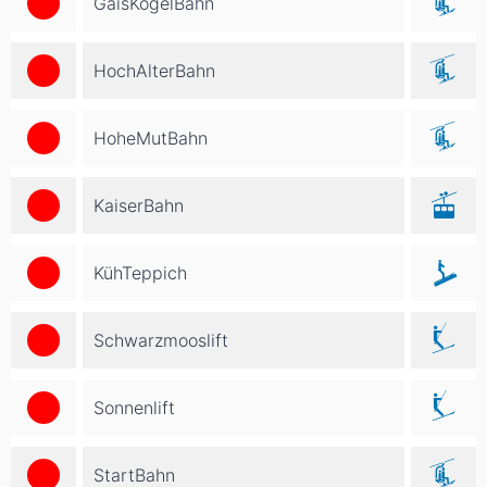
GaisKogelBahn
HochAlterBahn
HoheMutBahn
KaiserBahn
KühTeppich
Schwarzmooslift
Sonnenlift
StartBahn