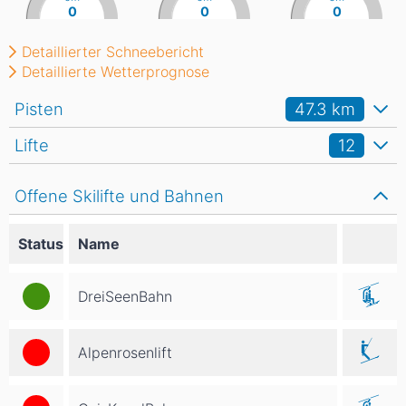
0
0
0
Detaillierter Schneebericht
Detaillierte Wetterprognose
Pisten
47.3
km
Lifte
12
Offene Skilifte und Bahnen
Status
Name
DreiSeenBahn
Alpenrosenlift