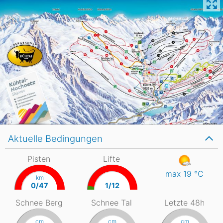
Aktuelle Bedingungen
Pisten
Lifte
max 19
°C
km
0/47
1/12
Schnee Berg
Schnee Tal
Letzte 48h
cm
cm
cm