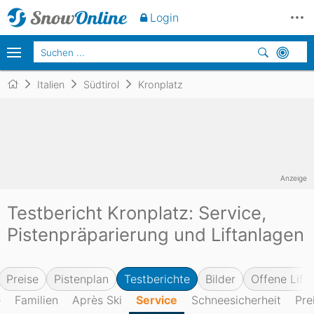
Login
Italien
Südtirol
Kronplatz
Anzeige
Testbericht Kronplatz: Service,
Pistenpräparierung und Liftanlagen
Preise
Pistenplan
Testberichte
Bilder
Offene Lifte
e
Familien
Après Ski
Service
Schneesicherheit
Pre