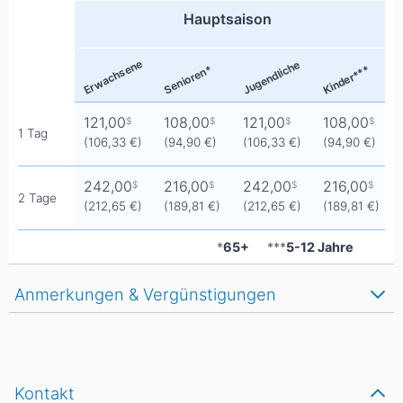
Hauptsaison
Erwachsene
Jugendliche
Senioren*
Kinder***
121,00
108,00
121,00
108,00
$
$
$
$
1 Tag
(106,33 €)
(94,90 €)
(106,33 €)
(94,90 €)
242,00
216,00
242,00
216,00
$
$
$
$
2 Tage
(212,65 €)
(189,81 €)
(212,65 €)
(189,81 €)
*
65+
***
5-12 Jahre
Anmerkungen & Vergünstigungen
Kontakt