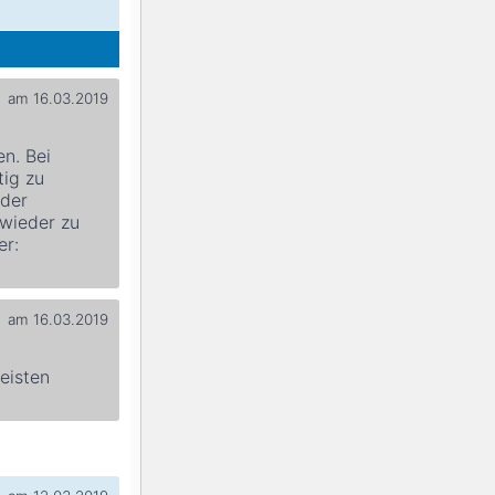
am 16.03.2019
en. Bei
tig zu
 der
wieder zu
er:
am 16.03.2019
eisten