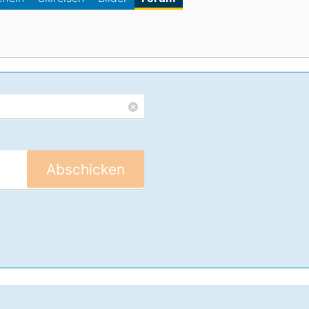
Head
Russland
Südkorea
Türkei
Dynastar
Salomon
Aserbaidschan
Vereinigte Arabische Emirate
Stöckli
Kästle
Scott
ien
Ogso
Indigo
Abschicken
nien