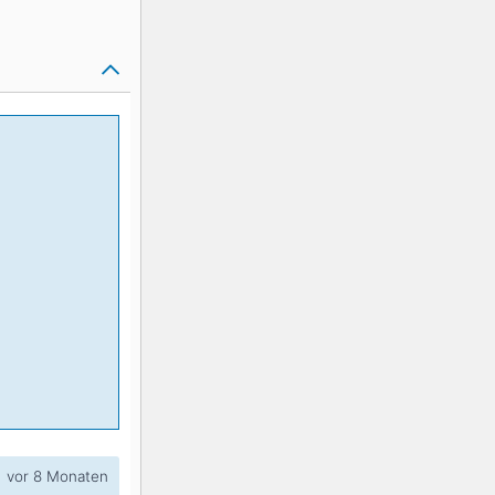
K2
Georgien
Black Diamond
vor 8 Monaten