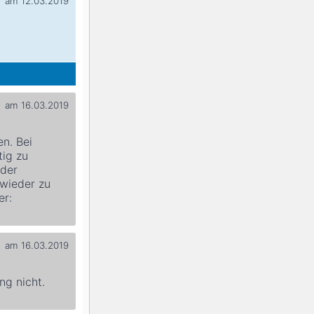
am 12.03.2019
am 16.03.2019
en. Bei
tig zu
 der
wieder zu
er:
am 16.03.2019
ng nicht.