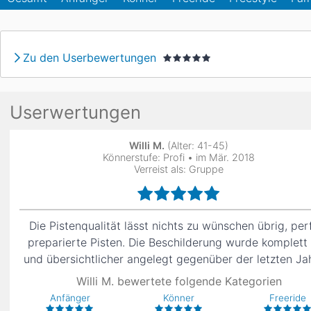
Asien
Blizzard
Südamerika
Japan
China
Zu den Userbewertungen
Argentinien
Chile
Iran
Indien
Nordica
Asien
Ozeanien
Userwertungen
Russland
China
Neuseeland
Austral
Willi M.
(Alter: 41-45)
Hagan
Könnerstufe: Profi • im Mär. 2018
Südamerika
Verreist als: Gruppe
Chile
Argenti
Afrika
Die Pistenqualität lässt nichts zu wünschen übrig, per
preparierte Pisten. Die Beschilderung wurde komplett
Ägypten
und übersichtlicher angelegt gegenüber der letzten Ja
Willi M. bewertete folgende Kategorien
Anfänger
Könner
Freeride