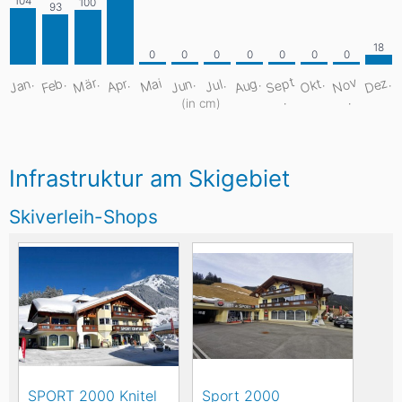
S
e
pt
Aug.
Dez.
Mär.
Jan.
Feb.
Jun.
Okt.
N
o
v
Apr.
Mai
Jul.
.
.
(in cm)
Infrastruktur am Skigebiet
Skiverleih-Shops
SPORT 2000 Knitel
Sport 2000