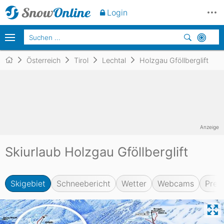
Login
Österreich
Tirol
Lechtal
Holzgau Gföllberglift
Anzeige
Skiurlaub Holzgau Gföllberglift
Skigebiet
Schneebericht
Wetter
Webcams
Prei