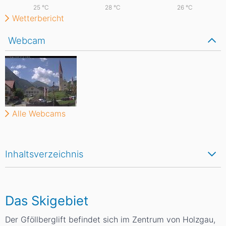
25
°C
28
°C
26
°C
Wetterbericht
Webcam
Alle Webcams
Inhaltsverzeichnis
Das Skigebiet
Der Gföllberglift befindet sich im Zentrum von Holzgau,