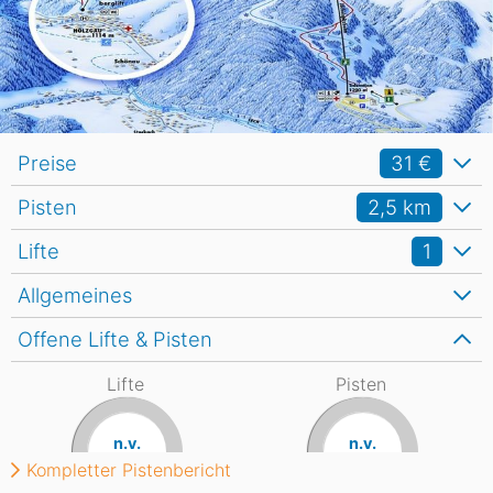
Preise
31 €
Pisten
2,5
km
Lifte
1
Allgemeines
Offene Lifte & Pisten
Lifte
Pisten
n.v.
n.v.
Kompletter Pistenbericht