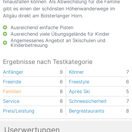
hinausfallen können. Als Abwechslung für die Familie
gibt es einen der schönsten Höhenwanderwege im
Allgäu direkt am Bolsterlanger Horn.
Ausreichend einfache Pisten
Ausreichend viele Übungsgelände für Kinder
Angemessenes Angebot an Skischulen und
Kinderbetreuung
Ergebnisse nach Testkategorie
Anfänger
9
Könner
7
Freeride
6
Freestyle
6
Familien
8
Après Ski
5
Service
8
Schneesicherheit
7
Preis/Leistung
8
Bergrestaurants
8
Userwertungen