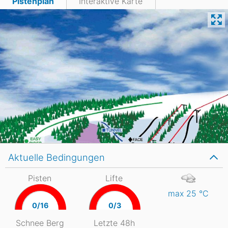
Pistenplan
Interaktive Karte
Aktuelle Bedingungen
Pisten
Lifte
max 25
°C
0/16
0/3
Schnee Berg
Letzte 48h