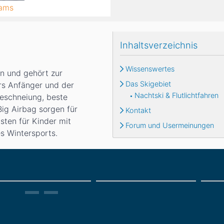
cams
Inhaltsverzeichnis
Wissenswertes
en und gehört zur
Das Skigebiet
rs Anfänger und der
Nachtski & Flutlichtfahren
Beschneiung, beste
Big Airbag sorgen für
Kontakt
sten für Kinder mit
Forum und Usermeinungen
es Wintersports.