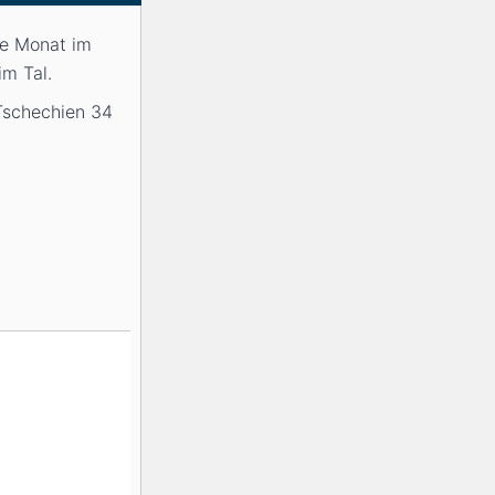
te Monat im
im Tal.
 Tschechien 34