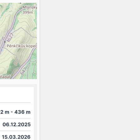
K2
Georgien
Black Diamond
02
m
- 436
m
06.12.2025
15.03.2026