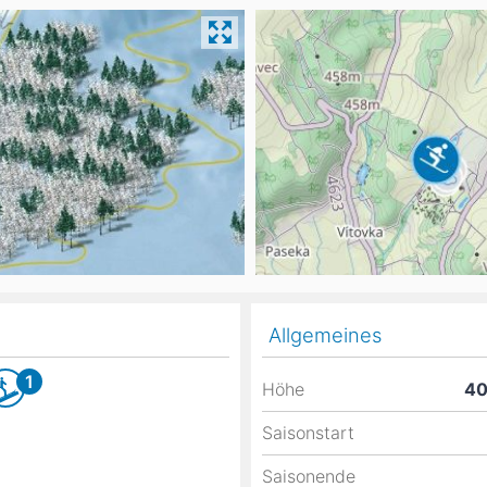
Head
Russland
Südkorea
Türkei
Dynastar
Salomon
Aserbaidschan
Vereinigte Arabische Emirate
Stöckli
Kästle
Scott
ien
Ogso
Indigo
nien
Allgemeines
1
Höhe
4
Saisonstart
Saisonende