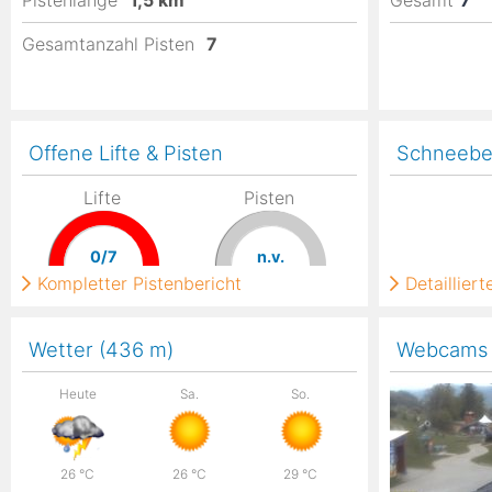
Pistenlänge
1,5
km
Gesamt
7
Gesamtanzahl Pisten
7
Offene Lifte & Pisten
Schneebe
Lifte
Pisten
0/7
n.v.
Kompletter Pistenbericht
Detaillier
Wetter (436
m
)
Webcams
Heute
Sa.
So.
26
°C
26
°C
29
°C