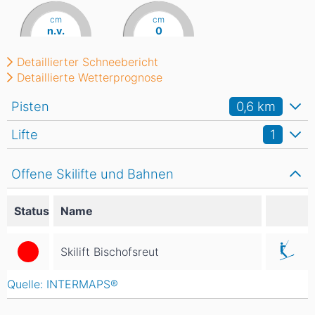
cm
cm
n.v.
0
Detaillierter Schneebericht
Detaillierte Wetterprognose
Pisten
0,6
km
Lifte
1
Offene Skilifte und Bahnen
Status
Name
Skilift Bischofsreut
Quelle: INTERMAPS®