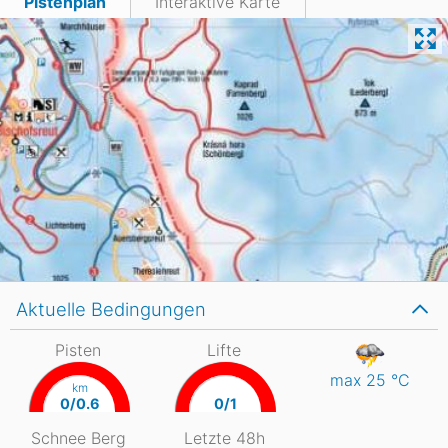
Pistenplan
Interaktive Karte
Aktuelle Bedingungen
Pisten
Lifte
max 25
°C
km
0/0.6
0/1
Schnee Berg
Letzte 48h