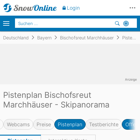
Login
Deutschland
Bayern
Bischofsreut Marchhäuser
Pistenplan
Anzeige
Pistenplan Bischofsreut
Marchhäuser - Skipanorama
Webcams
Preise
Pistenplan
Testberichte
Offene