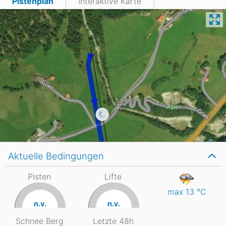
Pistenplan
Interaktive Karte
Aktuelle Bedingungen
Pisten
Lifte
max 13
°C
n.v.
n.v.
Schnee Berg
Letzte 48h