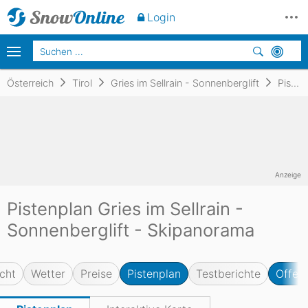
Login
Österreich
Tirol
Gries im Sellrain - Sonnenberglift
Pistenplan
Anzeige
Pistenplan Gries im Sellrain -
Sonnenberglift - Skipanorama
cht
Wetter
Preise
Pistenplan
Testberichte
Offene